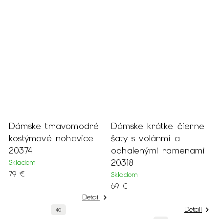
modré
Dámske krátke čierne
Dámsky krátky
avice
šaty s volánmi a
svetlosivý kožušino
odhalenými ramenami
kabát 22905
20318
Skladom
139 €
Skladom
69 €
Detail
De
Detail
S
L