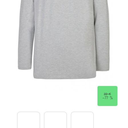
22 €
–77 %