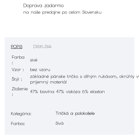
Doprava zadarmo
na naše predajne po celom Slovensku
POPIS
DISKUSIA
Farba
sivé
:
Vzor :
bez vzoru
základné pánske tričko s dlhým rukávom, okrúhly v
Štýl :
príjemný materiál
Zloženie
47% bavlna 47% viskóza 6% elastan
:
Tričká a polokošele
Kategória
:
Sivá
Farba
: