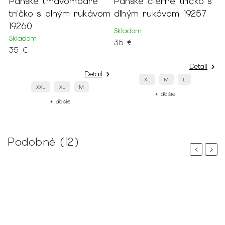
Pánske tmavomodré
Pánske čierne tričko s
P
om
tričko s dlhým rukávom
dlhým rukávom 19257
d
19260
Skladom
S
Skladom
35 €
3
35 €
Detail
Detail
XL
M
L
XXL
XL
M
+ ďalšie
+ ďalšie
Podobné (12)
Previous
Next