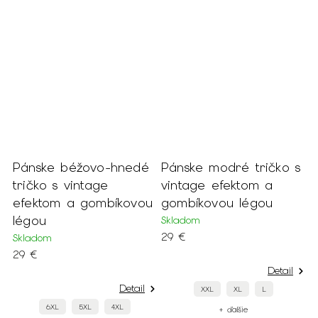
s
Pánske béžovo-hnedé
Pánske modré tričko s
P
tričko s vintage
vintage efektom a
o
efektom a gombíkovou
gombíkovou légou
S
légou
Skladom
2
29 €
Skladom
29 €
Detail
Detail
XXL
XL
L
6XL
5XL
4XL
+ ďalšie