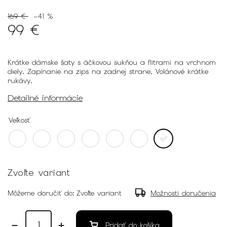
169 €
–41 %
99 €
Krátke dámske šaty s áčkovou sukňou a flitrami na vrchnom
diely. Zapínanie na zips na zadnej strane. Volánové krátke
rukávy.
Detailné informácie
Veľkosť
Zvoľte variant
Môžeme doručiť do:
Zvoľte variant
Možnosti doručenia
Pridať do košíka