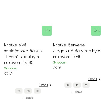
–41 %
–70 %
Krátke sivé
Krátke červené
spoločenské šaty s
elegantné šaty s dlhým
flitrami s krátkym
rukávom 17745
rukávom 17880
Skladom
29 €
Skladom
99 €
Detail
Detail
44
40
38
52
50
48
+ ďalšie
+ ďalšie