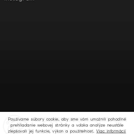
Používame súbory cookie, aby sme vám umožnili pohodlné
prehliadanie webovej stránky a vďaka analýze neustále
Sledovať na Instagrame
zlepšovali jej funkcie, výkon a použiteľnosť.
Viac informácií