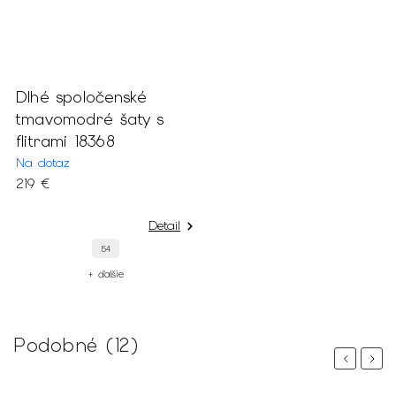
Dlhé spoločenské
tmavomodré šaty s
flitrami 18368
Na dotaz
219 €
Detail
54
+ ďalšie
Podobné (12)
Previous
Next