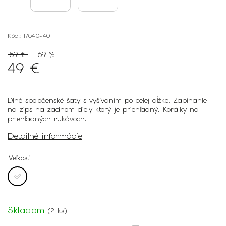
Kód:
17540-40
159 €
–69 %
49 €
Dlhé spoločenské šaty s vyšívaním po celej dĺžke. Zapínanie
na zips na zadnom diely ktorý je priehľadný. Korálky na
priehľadných rukávoch.
Detailné informácie
Veľkosť
Skladom
(
2 ks
)