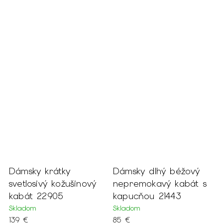
Dámsky krátky
Dámsky dlhý béžový
D
é
svetlosivý kožušinový
nepremokavý kabát s
k
kabát 22905
kapucňou 21443
k
Skladom
Skladom
S
139 €
85 €
1