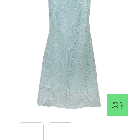
159 €
–69 %