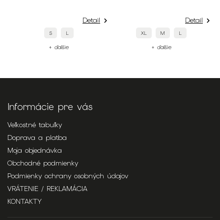
Detail
Detail
S
L
XL
M
L
+ ďalšie
+ ďalšie
Informácie pre vás
Veľkostné tabuľky
Doprava a platba
Moja objednávka
Obchodné podmienky
Podmienky ochrany osobných údajov
VRÁTENIE / REKLAMÁCIA
KONTAKTY