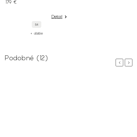
179 €
Detail
54
+ ďalšie
Podobné (12)
Previous
Next