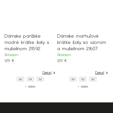
Dámske parížske
Dámske marhuľové
D
y
modré krátke šaty s
krátke šaty so vzorom
n
mušelínom 21592
a mušelínom 21607
k
Skladom
Skladom
S
129 €
129 €
8
Detail
Detail
56
54
52
54
52
50
+ ďalšie
+ ďalšie