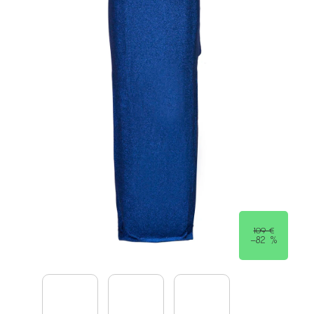
109 €
–82 %