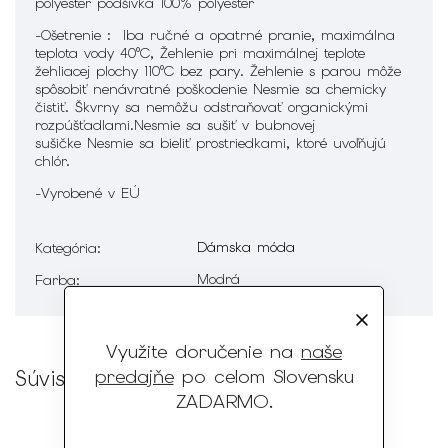
polyester podšívka 100% polyester
-Ošetrenie :
Iba
ručné a opatrné pranie
, maximálna
teplota vody 40°C,
Žehlenie pri maximálnej teplote
žehliacej plochy 110°C bez pary. Žehlenie s parou môže
spôsobiť nenávratné poškodenie Nesmie sa chemicky
čistiť. Škvrny sa nemôžu odstraňovať organickými
rozpúšťadlami.Nesmie sa sušiť v bubnovej
sušičke
Nesmie sa bieliť prostriedkami, ktoré uvoľňujú
chlór
.
-Vyrobené v EÚ
Dámska móda
Kategória
:
Modrá
Farba
:
Využite doručenie na
naše
predajňe
po celom Slovensku
Súvisiaci tovar
ZADARMO
.