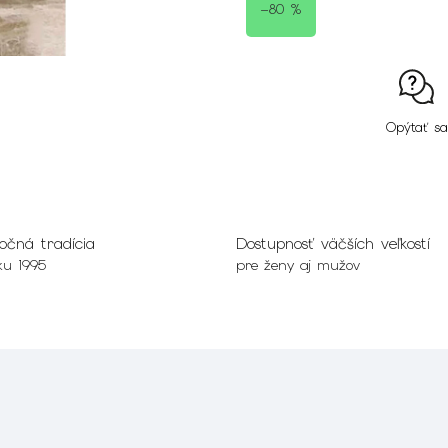
–80 %
Opýtať sa
očná tradícia
Dostupnosť väčších veľkostí
ku 1995
pre ženy aj mužov