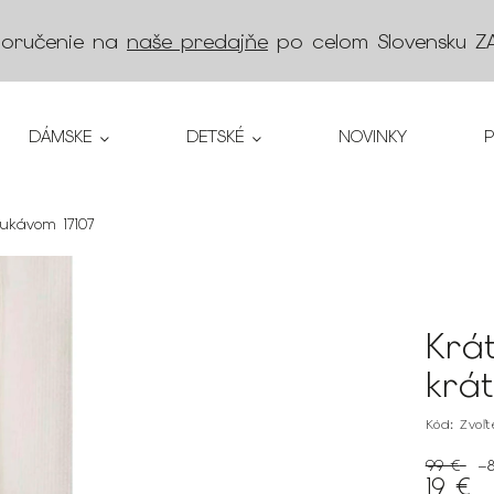
doručenie na
naše predajňe
po celom Slovensku
Z
DÁMSKE
DETSKÉ
NOVINKY
rukávom 17107
Krá
krá
Kód:
Zvoľ
99 €
–
19 €