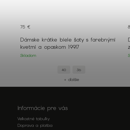
75 €
Dámske krátke biele šaty s farebnými
kvetmi a opaskom 19917
Skladom
40
36
+ ďalšie
Informácie pre vás
Veľkostné tabuľky
Doprava a platba