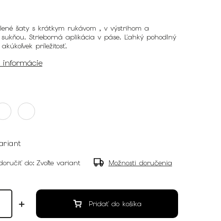
elené šaty s krátkym rukávom , v výstrihom a
sukňou. Strieborná aplikácia v páse. Ľahký pohodlný
akúkoľvek príležitosť.
é informácie
ariant
oručiť do:
Zvoľte variant
Možnosti doručenia
Pridať do košíka