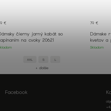
89 €
79 €
Dámsky čierny jarný kabát so
Dámske r
zapínaním na cvoky 20621
kvetov a
Skladom
Skladom
XXL
S
L
+ ďalšie
Facebook
K
ob
+4