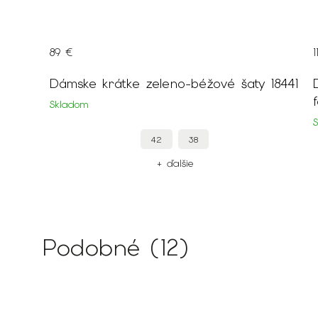
89 €
1
Dámske krátke zeleno-béžové šaty 18441
Skladom
42
38
+ ďalšie
Podobné (12)