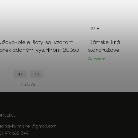
109 €
užovo-biele šaty so vzorom
Dámske krátke trbl
 prekladaným výstrihom 20363
staroružovej farby
Skladom
42
38
50
+ ďalšie
+
ontakt
jednavky.michell
@
gmail.com
21 917 683 349