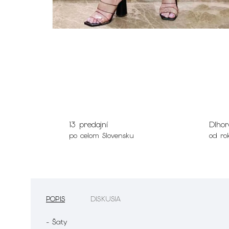
13 predajní
Dlhor
po celom Slovensku
od ro
POPIS
DISKUSIA
- Šaty