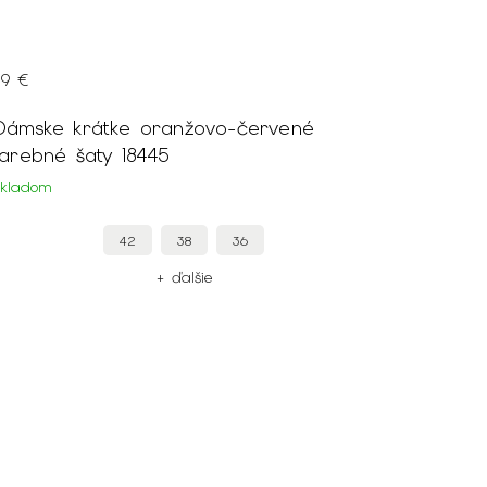
19 €
Dámske krátke oranžovo-červené
farebné šaty 18445
Skladom
42
38
36
+ ďalšie