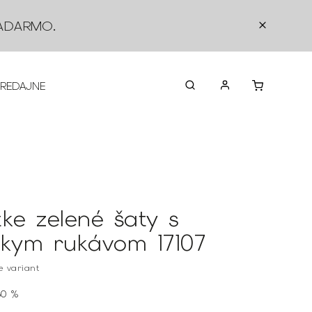
ADARMO
.
PREDAJNE
O NÁS
KONTAKTY
VRÁTEN
tke zelené šaty s
tkym rukávom 17107
te variant
80 %