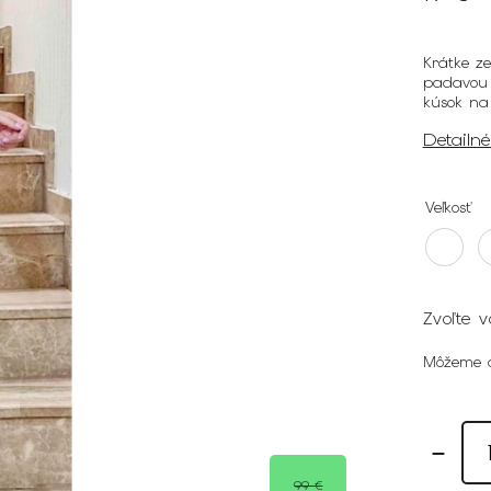
Krátke z
padavou 
kúsok na 
Detailn
Veľkosť
Zvoľte v
Môžeme d
99 €