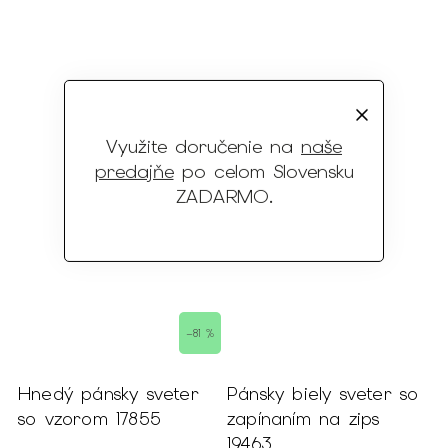
Využite doručenie na
naše
predajňe
po celom Slovensku
ZADARMO
.
–81 %
Hnedý pánsky sveter
Pánsky biely sveter so
so vzorom 17855
zapínaním na zips
19463