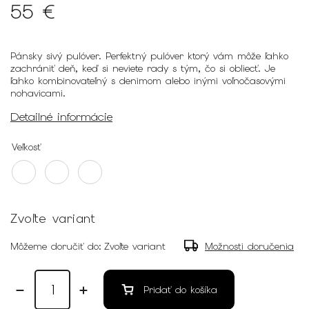
55 €
Pánsky sivý pulóver.
Perfektný pulóver ktorý
vám môže ľahko
zachrániť deň, keď si neviete rady s tým, čo si obliecť. Je
ľahko kombinovateľný s denimom alebo inými voľnočasovými
nohavicami.
Detailné informácie
Veľkosť
Zvoľte variant
Môžeme doručiť do:
Zvoľte variant
Možnosti doručenia
Pridať do košíka