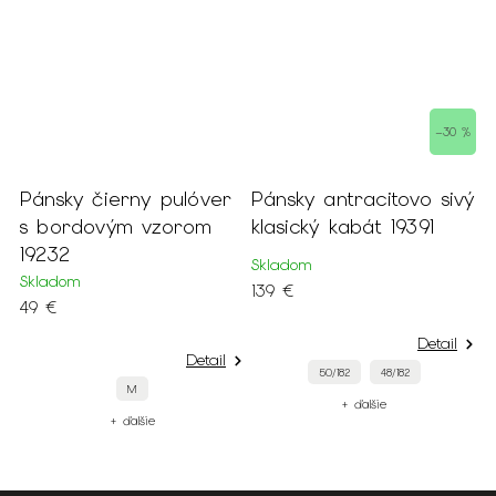
–30 %
Pánsky čierny pulóver
Pánsky antracitovo sivý
P
s bordovým vzorom
klasický kabát 19391
s
19232
Skladom
S
Skladom
139 €
3
49 €
Detail
Detail
50/182
48/182
M
+ ďalšie
+ ďalšie