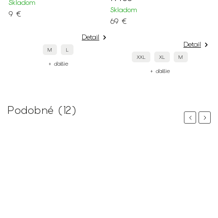
Skladom
Skladom
9 €
69 €
Detail
Detail
M
L
XXL
XL
M
+ ďalšie
+ ďalšie
Podobné (12)
Previous
Next