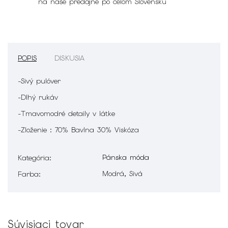
na naše predajne po celom Slovensku
POPIS
DISKUSIA
-Sivý pulóver
-Dlhý rukáv
-Tmavomodré detaily v látke
-Zloženie : 70% Bavlna 30% Viskóza
Pánska móda
Kategória
:
Modrá, Sivá
Farba
:
Súvisiaci tovar