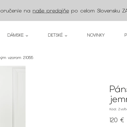
doručenie na
naše predajňe
po celom Slovensku
Z
DÁMSKE
DETSKÉ
NOVINKY
ným vzorom 21055
Pán
jem
Kód:
Zvoľ
120 €