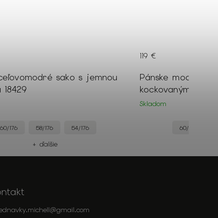
119 €
ceľovomodré sako s jemnou
Pánske modré obl
u 18429
kockovaným vzoro
Skladom
60/176
58/176
54/176
60/182
+ ďalšie
+
ontakt
jednavky.michell
@
gmail.com