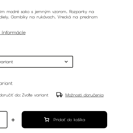
lim modré sako s jemným vzorom. Rozparky na
iely. Gombíky na rukávoch. Vrecká na prednom
é informácie
ariant
oručiť do:
Zvoľte variant
Možnosti doručenia
Pridať do košíka