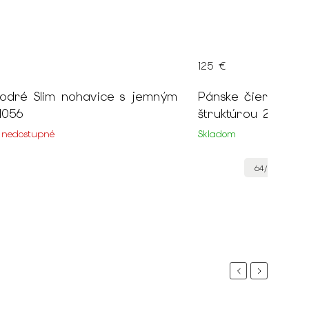
125 €
odré Slim nohavice s jemným
Pánske čierne sak
rom 21056
štruktúrou 21135
 nedostupné
Skladom
64/182
+
Previous
Next