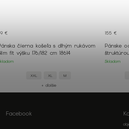
49 €
155 €
Pánska čierna košeľa s dlhým rukávom
Pánske o
Slim fit výšku 176/182 cm 18614
štruktúro
Skladom
Skladom
XXL
XL
M
+ ďalšie
Facebook
K
ob