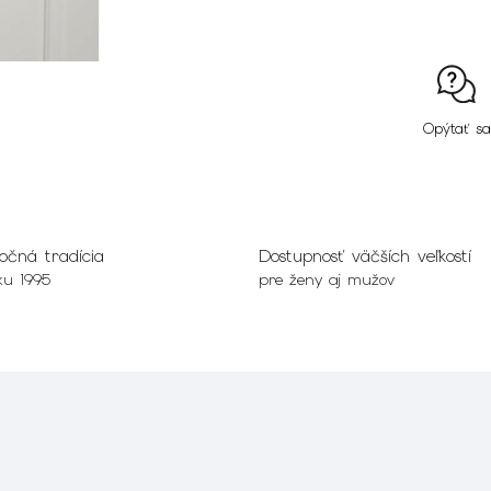
Opýtať sa
očná tradícia
Dostupnosť väčších veľkostí
ku 1995
pre ženy aj mužov