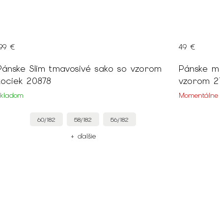
199 €
49 €
Pánske Slim tmavosivé sako so vzorom
Pánske m
kociek 20878
vzo
Skladom
Momentálne
60/182
58/182
56/182
+ ďalšie