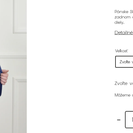
Pánske S
zadnom d
diely.
Detailn
Veľkosť
Zvoľte v
Môžeme d