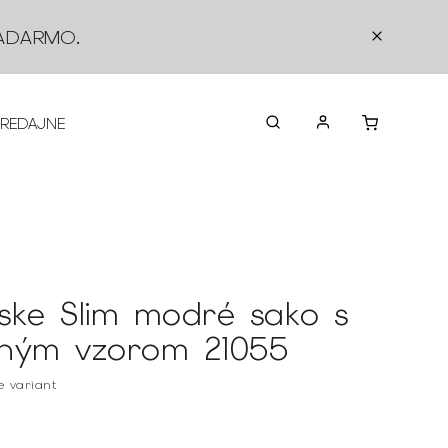
ADARMO
.
PREDAJNE
O NÁS
KONTAKTY
VRÁTEN
ske Slim modré sako s
ným vzorom 21055
te variant