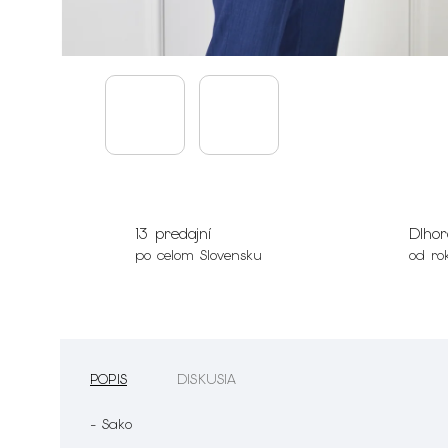
13 predajní
Dlhor
po celom Slovensku
od ro
POPIS
DISKUSIA
- Sako