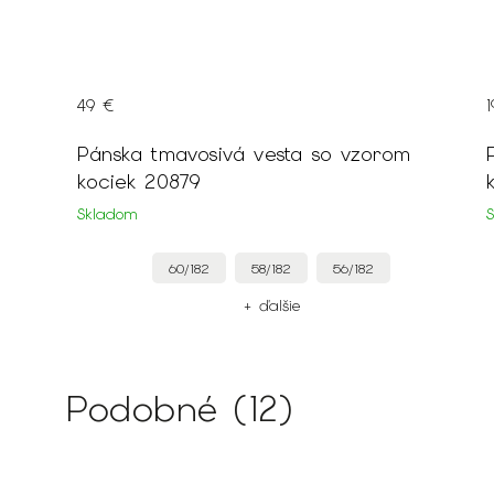
49 €
o
Pánska tmavosivá vesta so vzorom
kociek 20879
Skladom
60/182
58/182
56/182
+ ďalšie
Podobné (12)