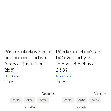
Pánske oblekové sako
Pánske oblekové sako
P
antracitovej farby s
béžovej farby s
n
jemnou štruktúrou
jemnou štruktúrou
f
21681
21689
š
Na dotaz
Na dotaz
N
120 €
120 €
4
Detail
Detail
58/176
54/176
50/176
56/176
54/182
54/176
+ ďalšie
+ ďalšie