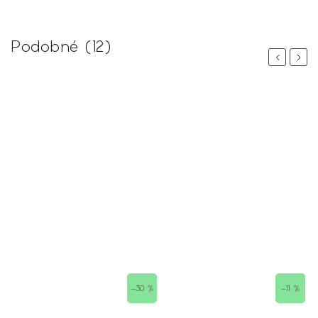
Podobné (12)
Previous
Next
 %
–30 %
–11 %