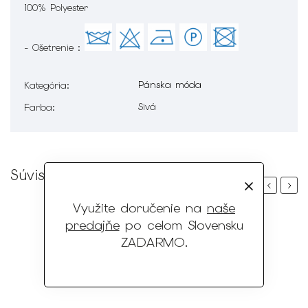
100% Polyester
- Ošetrenie :
Pánska móda
Kategória
:
Sivá
Farba
:
Súvisiaci tovar
Previous
Next
Využite doručenie na
naše
predajňe
po celom Slovensku
ZADARMO
.