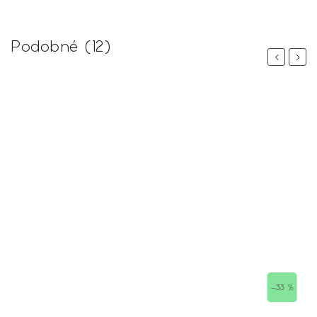
Podobné (12)
Previous
Next
–33 %
–55 %