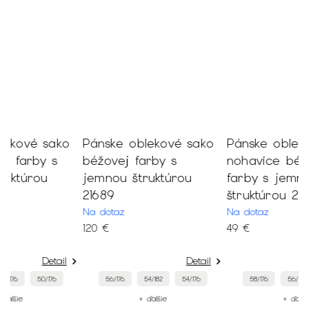
Pánske oblekové sako
Pánske oblekové
P
béžovej farby s
nohavice béžovej
š
jemnou štruktúrou
farby s jemnou
n
21689
štruktúrou 21690
2
Na dotaz
Na dotaz
M
120 €
49 €
4
Detail
Detail
56/176
54/182
54/176
58/176
56/182
54/182
+ ďalšie
+ ďalšie