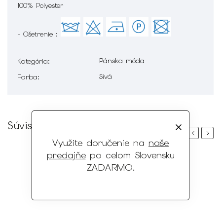
100% Polyester
- Ošetrenie :
Pánska móda
Kategória
:
Sivá
Farba
:
Súvisiaci tovar
Previous
Next
Využite doručenie na
naše
predajňe
po celom Slovensku
ZADARMO
.