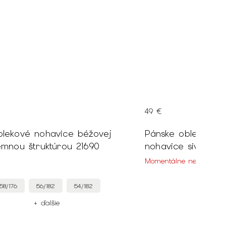
49 €
blekové nohavice béžovej
Pánske oblekové š
emnou štruktúrou 21690
nohavice sivej far
Momentálne nedostupn
58/176
56/182
54/182
+ ďalšie