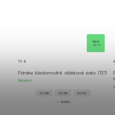
119 €
–33 %
79 €
veter
Pánske bledomodré oblekové sako 17271
Skladom
52/188
50/188
50/182
+ ďalšie