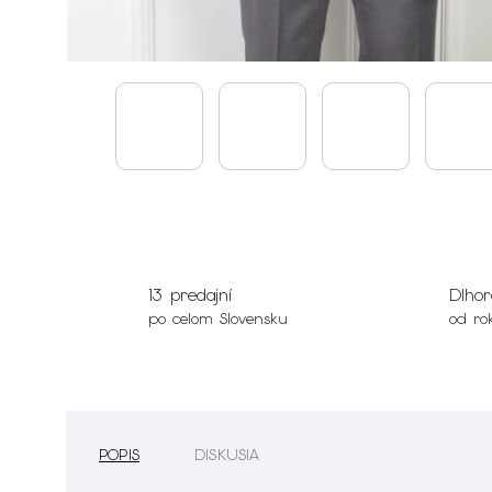
13 predajní
Dlhor
po celom Slovensku
od ro
POPIS
DISKUSIA