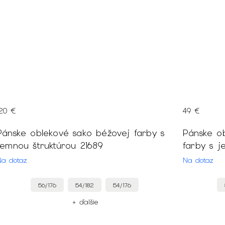
120 €
49 €
Pánske oblekové sako béžovej farby s
Pánske o
jemnou štruktúrou 21689
farby s j
Na dotaz
Na dotaz
56/176
54/182
54/176
+ ďalšie