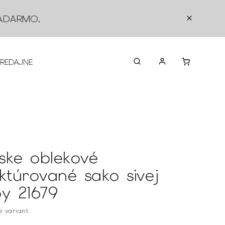
ADARMO
.
PREDAJNE
O NÁS
KONTAKTY
VRÁTEN
ske oblekové
uktúrované sako sivej
by 21679
te variant