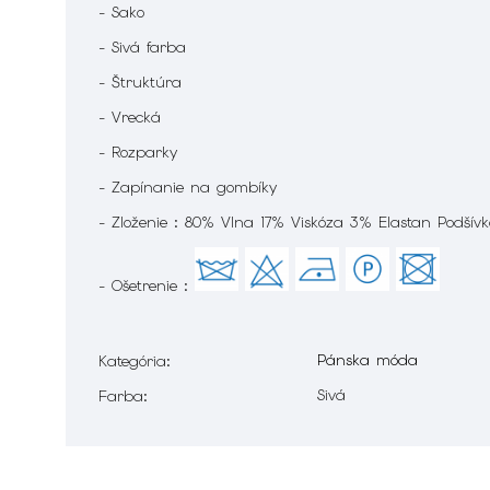
- Sako
- Sivá farba
- Štruktúra
- Vrecká
- Rozparky
- Zapínanie na gombíky
- Zloženie : 80% Vlna 17% Viskóza 3% Elastan Podšív
- Ošetrenie :
Pánska móda
Kategória
:
Sivá
Farba
: