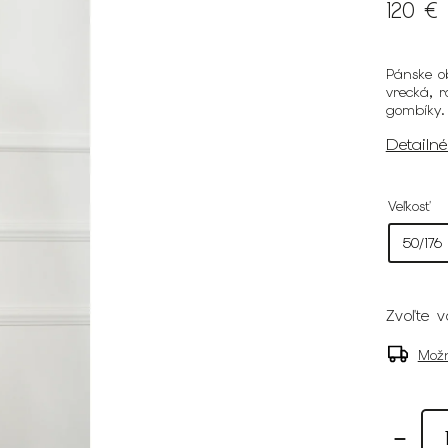
120 €
Pánske ob
vrecká, 
gombíky.
Detailn
Veľkosť
Zvoľte v
Možn