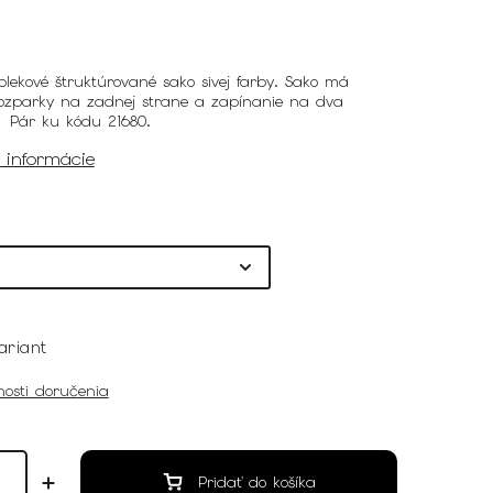
lekové štruktúrované sako sivej farby. Sako má
rozparky na zadnej strane a zapínanie na dva
 Pár ku kódu 21680.
é informácie
ariant
osti doručenia
Pridať do košíka