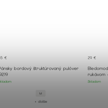
45 €
29 €
Pánsky bordový štruktúrovaný pulóver
Bledomodr
19219
rukávom 
Skladom
Skladom
M
+ ďalšie