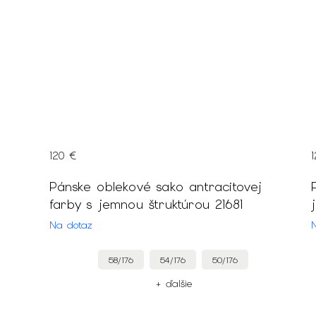
120 €
tovej
Pánske oblekové sako antracitovej
farby s jemnou štruktúrou 21681
Na dotaz
58/176
54/176
50/176
+ ďalšie