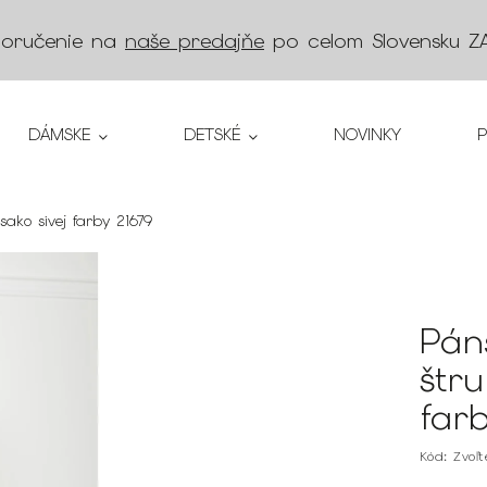
doručenie na
naše predajňe
po celom Slovensku
Z
DÁMSKE
DETSKÉ
NOVINKY
ako sivej farby 21679
Pán
štr
far
Kód:
Zvoľ