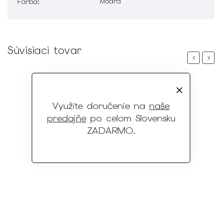
Modrá
Farba
:
Súvisiaci tovar
Previous
Next
Využite doručenie na
naše
predajňe
po celom Slovensku
ZADARMO
.