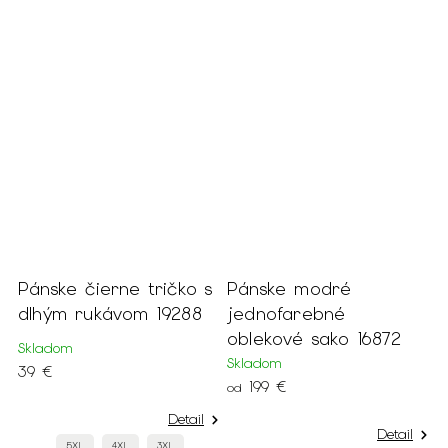
Pánske čierne tričko s
Pánske modré
P
dlhým rukávom 19288
jednofarebné
k
oblekové sako 16872
v
Skladom
Skladom
S
39 €
199 €
1
od
Detail
Detail
5XL
4XL
3XL