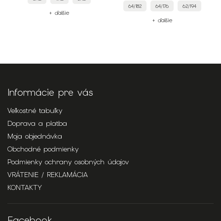
64/182
64/176
62/194
+ ďalšie
+ ďalšie
Informácie pre vás
Veľkostné tabuľky
Doprava a platba
Moja objednávka
Obchodné podmienky
Podmienky ochrany osobných údajov
VRÁTENIE / REKLAMÁCIA
KONTAKTY
Facebook