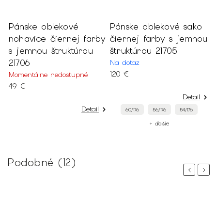
Pánske oblekové
Pánske oblekové sako
P
-
nohavice čiernej farby
čiernej farby s jemnou
s
s jemnou štruktúrou
štruktúrou 21705
š
21706
Na dotaz
N
120 €
1
Momentálne nedostupné
49 €
Detail
Detail
60/176
56/176
54/176
+ ďalšie
Podobné (12)
Previous
Next