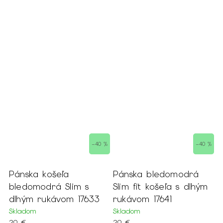
 %
–40 %
–40 %
Pánska košeľa
Pánska bledomodrá
P
bledomodrá Slim s
Slim fit košeľa s dlhým
k
dlhým rukávom 17633
rukávom 17641
d
s
Skladom
Skladom