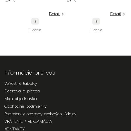
29 €
29 €
S
2
Detail
Detail
S
S
+ ďalšie
+ ďalšie
Informácie pre vás
Veľkostné tabuľky
Doprava a platba
Moja objednávka
Obchodné podmienky
Podmienky ochrany osobných údajov
VRÁTENIE / REKLAMÁCIA
KONTAKTY