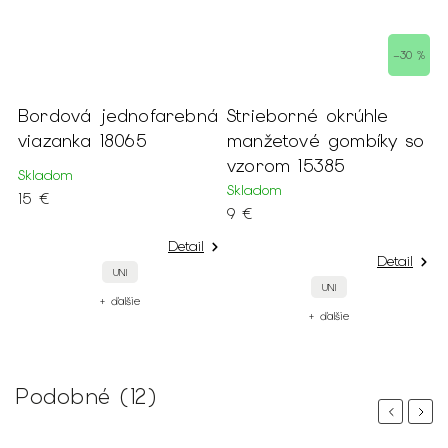
–30 %
Bordová jednofarebná
Strieborné okrúhle
viazanka 18065
manžetové gombíky so
vzorom 15385
Skladom
Skladom
15 €
9 €
Detail
Detail
UNI
UNI
+ ďalšie
+ ďalšie
Podobné (12)
Previous
Next