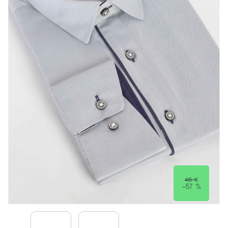
45 €
–57 %