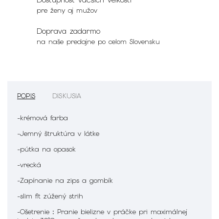
pre ženy aj mužov
Doprava zadarmo
na naše predajne po celom Slovensku
POPIS
DISKUSIA
-krémová farba
-Jemný štruktúra v látke
-pútka na opasok
-vrecká
-Zapínanie na zips a gombík
-slim fit zúžený strih
-Ošetrenie : P
ranie bielizne v práčke pri maximálnej