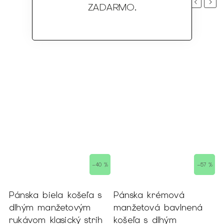
Previous
Next
ZADARMO
.
–40 %
–57 %
Pánska biela košeľa s
Pánska krémová
P
dlhým manžetovým
manžetová bavlnená
s
rukávom klasický strih
košeľa s dlhým
r