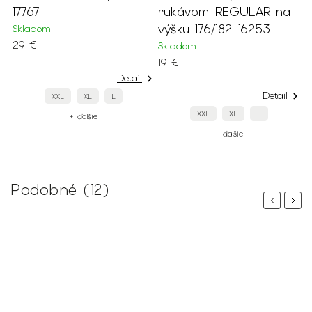
17767
rukávom REGULAR na
výšku 176/182 16253
Skladom
S
29 €
4
Skladom
19 €
Detail
Detail
XXL
XL
L
XXL
XL
L
+ ďalšie
+ ďalšie
Podobné (12)
Previous
Next