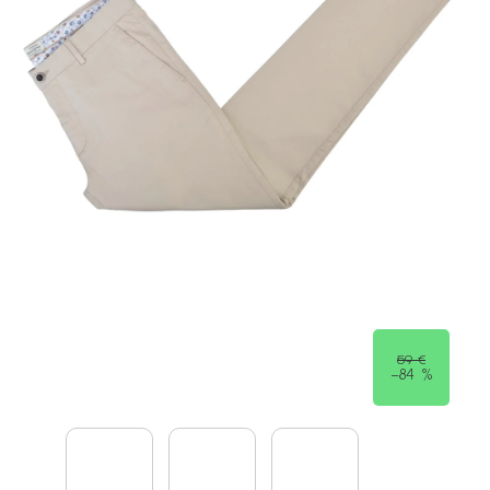
59 €
–84 %