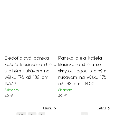
Bledofialová pánska
Pánska biela košeľa
P
košeľa klasického strihu
klasického strihu so
j
s dlhým rukávom na
skrytou légou s dlhým
ž
výšku 176 až 182 cm
rukávom na výšku 176
1
19332
až 182 cm 19400
S
2
Skladom
Skladom
49 €
49 €
Detail
Detail
XXL
XL
L
L