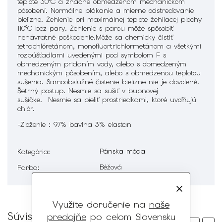
teplote 30°C a
značne obmedzenom mechanickom
pôsobení
. Normálne plákanie a mierne odstreďovanie
bielizne. Žehlenie pri maximálnej teplote žehliacej plochy
110°C bez pary. Žehlenie s parou môže spôsobiť
nenávratné poškodenie.Môže sa chemicky čistiť
tetrachlóretánom, monofluortrichlormetánom a všetkými
rozpúšťadlami uvedenými pod symbolom F s
obmedzeným pridaním vody, alebo s obmedzeným
mechanickým pôsobením, alebo s obmedzenou teplotou
sušenia. Samoobslužné čistenie bielizne nie je dovolené.
Šetrný postup. Nesmie sa sušiť v bubnovej
sušičke.
Nesmie sa bieliť prostriedkami, ktoré uvoľňujú
chlór
.
-Zloženie : 97% bavlna 3% elastan
Pánska móda
Kategória
:
Béžová
Farba
:
Využite doručenie na
naše
Súvisiaci tovar
predajňe
po celom Slovensku