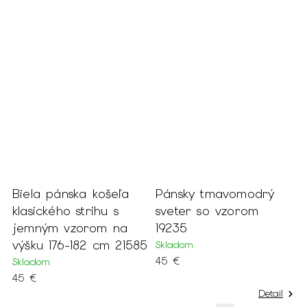
košeľa
Pánsky tmavomodrý
Pánsky petrolejov
hu s
sveter so vzorom
sveter 17844
om na
19235
Skladom
 cm 21585
Skladom
9 €
45 €
Detail
M