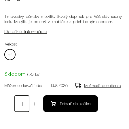
Tmavosivý pánsky motýlik. Skvelý doplnok pre Váš slávnostný
look. Motýlik je balený v krabičke s priehľadným obalom.
Detailné informácie
Veľkosť
Skladom
(
>5 ks
)
Môžeme doručiť do:
13.8.2026
Možnosti doručenia
Pridať do košíka