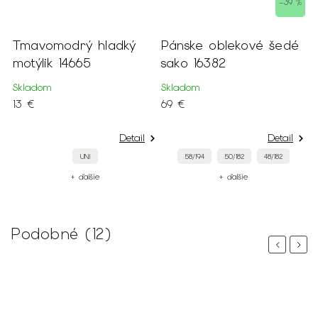
–39 %
Tmavomodrý hladký
Pánske oblekové šedé
motýlik 14665
sako 16382
Skladom
Skladom
13 €
69 €
Detail
Detail
UNI
58/194
50/182
48/182
+ ďalšie
+ ďalšie
Podobné (12)
Previous
Next