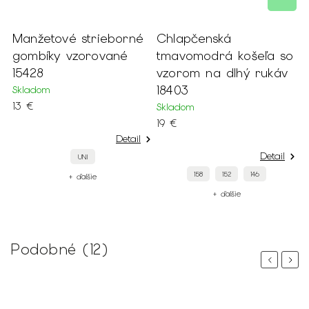
vé strieborné
Chlapčenská
Tmavosivý p
 vzorované
tmavomodrá košeľa so
motýlik 18184
vzorom na dlhý rukáv
Skladom
18403
13 €
Skladom
19 €
Detail
UN
Detail
UNI
+ ďa
158
152
146
+ ďalšie
+ ďalšie
Podobné (12)
Previous
Next