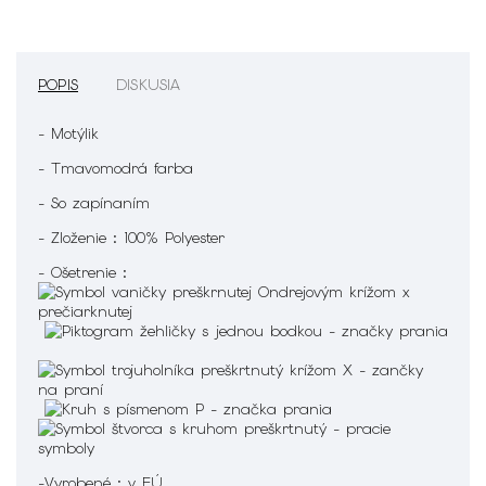
POPIS
DISKUSIA
- Motýlik
- Tmavomodrá farba
- So zapínaním
- Zloženie : 100% Polyester
- Ošetrenie :
-Vyrobené : v EÚ