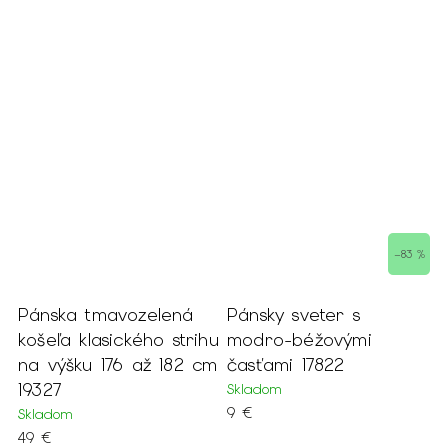
–83 %
Pánska tmavozelená
Pánsky sveter s
Pán
košeľa klasického strihu
modro-béžovými
noh
na výšku 176 až 182 cm
časťami 17822
Mome
19327
Skladom
79 
9 €
Skladom
49 €