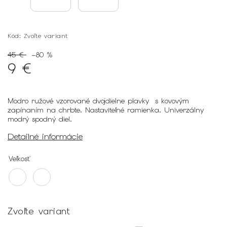
Kód:
Zvoľte variant
45 €
–80 %
9 €
Modro ružové vzorované dvojdielne plavky s kovovým
zapínaním na chrbte. Nastaviteľné ramienka. Univerzálny
modrý spodný diel.
Detailné informácie
Veľkosť
Zvoľte variant