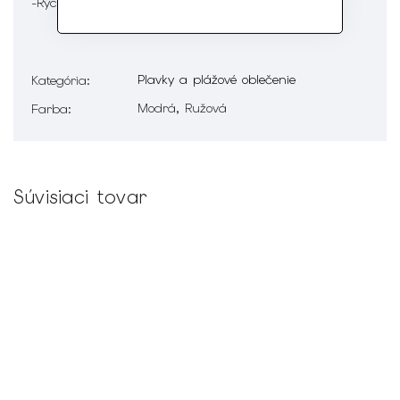
-Rýchloschnúca tkanina
Plavky a plážové oblečenie
Kategória
:
Modrá, Ružová
Farba
:
Súvisiaci tovar