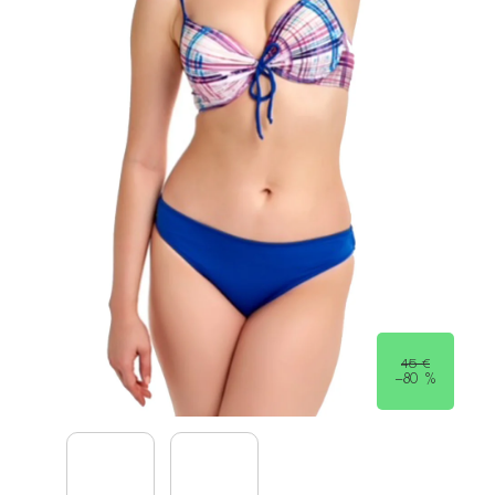
45 €
–80 %