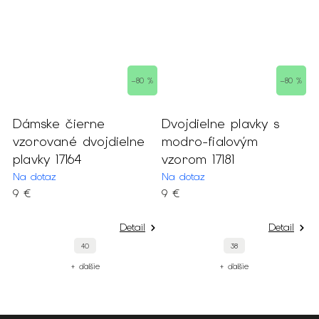
–80 %
–80 %
Dámske čierne
Dvojdielne plavky s
vzorované dvojdielne
modro-fialovým
plavky 17164
vzorom 17181
Na dotaz
Na dotaz
9 €
9 €
Detail
Detail
40
38
+ ďalšie
+ ďalšie