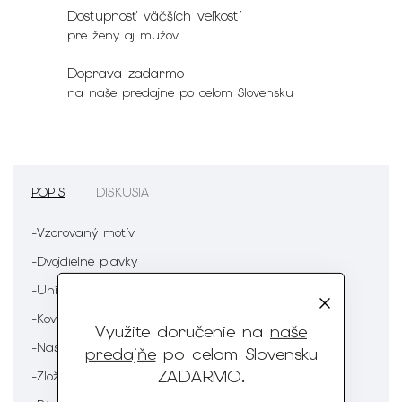
Dostupnosť väčších veľkostí
pre ženy aj mužov
Doprava zadarmo
na naše predajne po celom Slovensku
POPIS
DISKUSIA
-Vzorovaný motív
-Dvojdielne plavky
-Univerzálny spodný diel
-Kovové zapínanie
Využite doručenie na
naše
-Nastaviteľné ramienka
predajňe
po celom Slovensku
ZADARMO
.
-Zloženie : 80% polyester 20% elastan