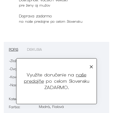
pre ženy aj mužov
Doprava zadarmo
na naše predajne po celom Slovensku
POPIS
DISKUSIA
-Zloženie : 80% polyester 20% elastan
-Dvojdielne plavky s modrým vzorom
Využite doručenie na
naše
-Kovové zapínanie
predajňe
po celom Slovensku
-Nastaviteľné ramienka
ZADARMO
.
Plavky a plážové oblečenie
Kategória
:
Modrá, Fialová
Farba
: