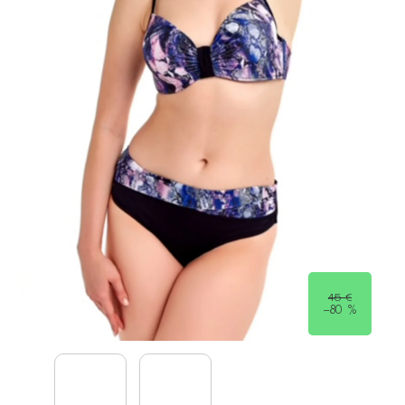
45 €
–80 %