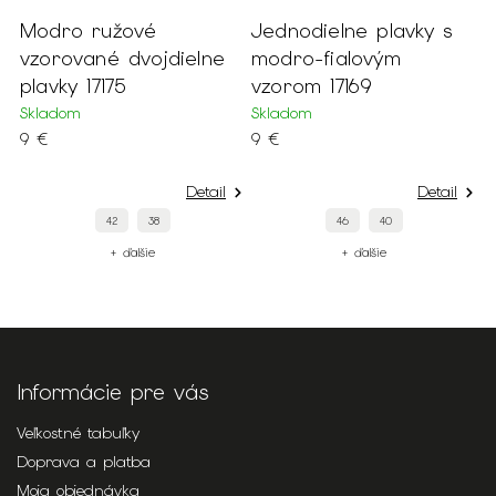
Modro ružové
Jednodielne plavky s
vzorované dvojdielne
modro-fialovým
plavky 17175
vzorom 17169
Skladom
Skladom
9 €
9 €
Detail
Detail
42
38
46
40
+ ďalšie
+ ďalšie
Informácie pre vás
Veľkostné tabuľky
Doprava a platba
Moja objednávka