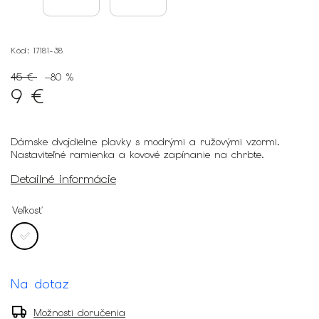
Kód:
17181-38
45 €
–80 %
9 €
Dámske dvojdielne plavky s modrými a ružovými vzormi.
Nastaviteľné ramienka a kovové zapínanie na chrbte.
Detailné informácie
Veľkosť
Na dotaz
Možnosti doručenia