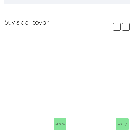
Súvisiaci tovar
Previous
Next
 %
–80 %
–80 %