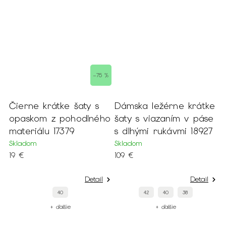
–75 %
Čierne krátke šaty s
Dámska ležérne krátke
opaskom z pohodlného
šaty s viazaním v páse
materiálu 17379
s dlhými rukávmi 18927
Skladom
Skladom
19 €
109 €
Detail
Detail
40
42
40
38
+ ďalšie
+ ďalšie