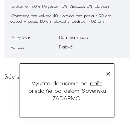
-Zloženie : 80% Polyester 15% Viskóza, 5% Elastan
-Rozmery pre veľkosť 40 : obvod cez prsia : 90 cm,
obvod v páse: 80 cm obvod v bedrách 102 cm
Dámska móda
Kategória
:
Fialová
Farba
:
Súvisiaci tovar
Využite doručenie na
naše
predajňe
po celom Slovensku
ZADARMO
.