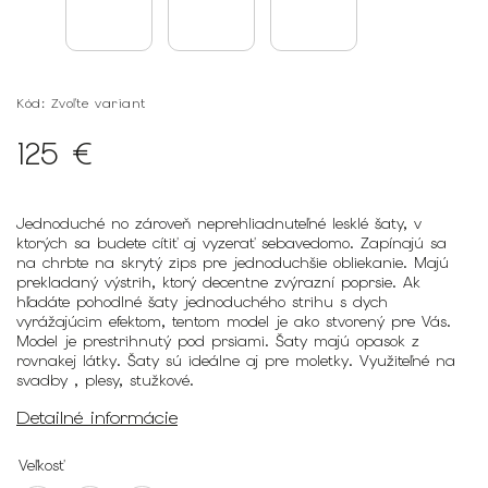
Kód:
Zvoľte variant
125 €
Jednoduché no zároveň neprehliadnuteľné lesklé šaty, v
ktorých sa budete cítiť aj vyzerať sebavedomo. Zapínajú sa
na chrbte na skrytý zips pre jednoduchšie obliekanie. Majú
prekladaný výstrih, ktorý decentne zvýrazní poprsie. Ak
hľadáte pohodlné šaty jednoduchého strihu s dych
vyrážajúcim efektom, tentom model je ako stvorený pre Vás.
Model je prestrihnutý pod prsiami. Šaty majú opasok z
rovnakej látky. Šaty sú ideálne aj pre moletky. Využiteľné na
svadby , plesy, stužkové.
Detailné informácie
Veľkosť