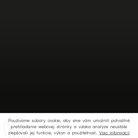
Používame súbory cookie, aby sme vám umožnili pohodlné
prehliadanie webovej stránky a vďaka analýze neustále
Sledovať na Instagrame
zlepšovali jej funkcie, výkon a použiteľnosť.
Viac informácií