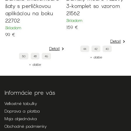
o-
šaty s perličkovou
3-komplet so vzorom
t
aplikáciou na boku
21562
s
22702
2
Skladom
159 €
Skladom
S
99 €
1
Detail
Detail
44
42
40
50
48
46
+ ďalšie
+ ďalšie
Informácie pre vás
Veľkostné tabuľky
Doprava a platba
Moja objednávka
Obchodné podmienky