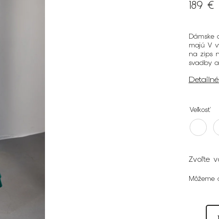
189 €
Dámske d
majú V vý
na zips 
svadby a 
Detailn
Veľkosť
Zvoľte v
Môžeme d