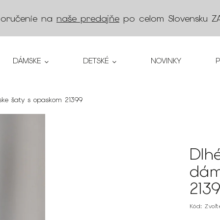
doručenie na
naše predajňe
po celom Slovensku
Z
DÁMSKE
DETSKÉ
NOVINKY
ke šaty s opaskom 21399
Dlh
dám
213
Kód:
Zvoľ