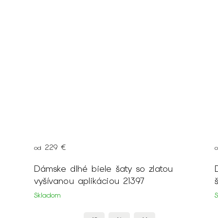
179 €
od
latou
Dlhé tmavozelené spoločenské lesklé
šaty s krátkym rukávom 17371
Skladom