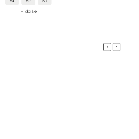
44
+ ďalšie
Previous
Next