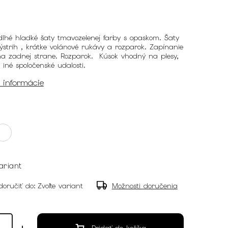
lhé hladké šaty tmavozelenej farby s opaskom. Šaty
strih , krátke volánové rukávy a rozparok. Zapínanie
na zadnej strane. Rozparok. Kúsok vhodný na plesy,
iné spoločenské udalosti.
é informácie
ariant
oručiť do:
Zvoľte variant
Možnosti doručenia