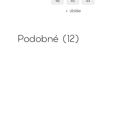
58
56
54
+ ďalšie
Podobné (12)