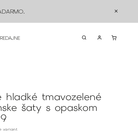
ADARMO
.
PREDAJNE
O NÁS
KONTAKTY
VRÁTEN
é hladké tmavozelené
ske šaty s opaskom
99
te variant