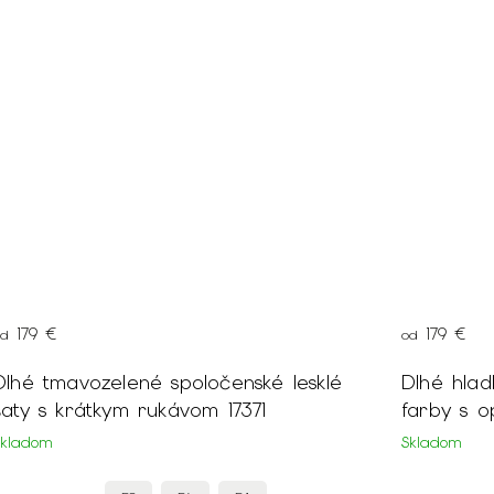
179 €
169 
od
Dlhé hladké dámske šaty kapučínovej
Dám
farby s opaskom 21400
les
Skladom
Skla