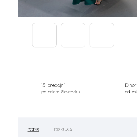
13 predajní
Dlhor
po celom Slovensku
od ro
POPIS
DISKUSIA