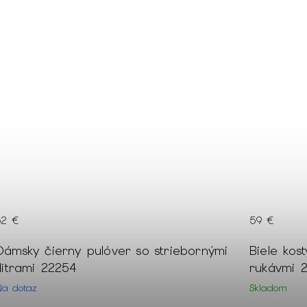
59 €
ornými
Biele kostýmové sako s nariaseným 3/4
rukávmi 22194
Skladom