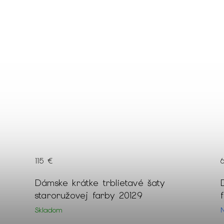
62 €
 šaty
Dámsky čierny pulóver so strieb
flitrami 22254
Na dotaz