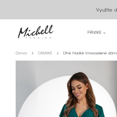
Využite 
PÁNSKE
Domov
/
DÁMSKE
/
Dlhé hladké tmavozelené dáms