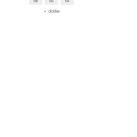
54
52
50
+ ďalšie