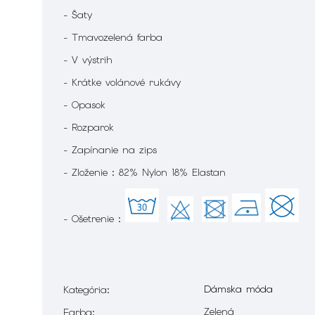
- Šaty
- Tmavozelená farba
- V výstrih
- Krátke volánové rukávy
- Opasok
- Rozparok
- Zapínanie na zips
- Zloženie : 82% Nylon 18% Elastan
- Ošetrenie :
Dámska móda
Kategória
:
Zelená
Farba
: