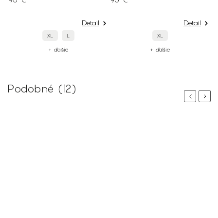
95 €
95 €
Detail
Detail
XL
L
XL
+ ďalšie
+ ďalšie
Podobné (12)
Previous
Next