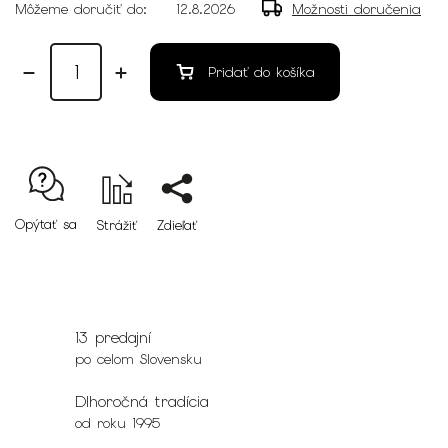
Môžeme doručiť do:
12.8.2026
Možnosti doručenia
Pridať do košíka
Opýtať sa
Strážiť
Zdieľať
13 predajní
po celom Slovensku
Dlhoročná tradícia
od roku 1995