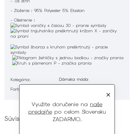
- 7/8 strih
- Zloženie : 95% Polyester 5% Elastan
- Ošetrenie :
Dámska móda
Kategória
:
Biela, Čierna
Farba
:
Využite doručenie na
naše
predajňe
po celom Slovensku
Súvisiaci tovar
ZADARMO
.