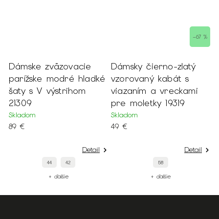
–67 %
Dámske zväzovacie
Dámsky čierno-zlatý
D
parížske modré hladké
vzorovaný kabát s
m
šaty s V výstrihom
viazaním a vreckami
m
21309
pre moletky 19319
S
1
Skladom
Skladom
89 €
49 €
Detail
Detail
44
42
58
+ ďalšie
+ ďalšie