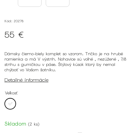
Kód:
20278
55 €
Dámsky čierno-biely komplet so vzorom. Tričko je na hrubé
ramienka a má V výstrih. Nohavice sú voľné , nezúžené , 7/8
strihu s gumičkou v páse. Štýlový kúsok ktorý by nemal
chýbať vo Vašom šatníku.
Detailné informácie
Veľkosť
Skladom
(
2 ks
)