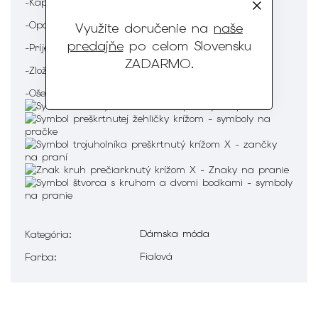
-Kapucňa
-Opasok v páse
Využite doručenie na
naše
predajňe
po celom Slovensku
-Príjemný na omak
ZADARMO
.
-Zloženie : 70% Bambus 30% bavlna
-Ošetrenie :
Dámska móda
Kategória
:
Fialová
Farba
: