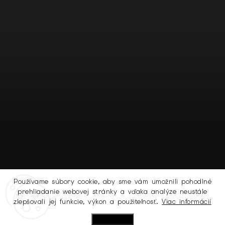
Používame súbory cookie, aby sme vám umožnili pohodlné
prehliadanie webovej stránky a vďaka analýze neustále
Sledovať na Instagrame
zlepšovali jej funkcie, výkon a použiteľnosť.
Viac informácií
Nastavenie