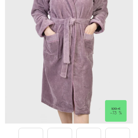
109 €
–73 %