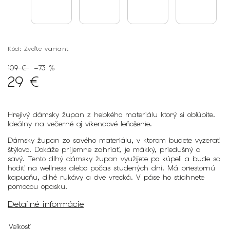
Kód:
Zvoľte variant
109 €
–73 %
29 €
Hrejivý dámsky župan z hebkého materiálu ktorý si obľúbite.
Ideálny na večerné aj víkendové leňošenie.
Dámsky župan zo savého materiálu, v ktorom budete vyzerať
štýlovo. Dokáže príjemne zahriať, je mäkký, priedušný a
savý. Tento dlhý dámsky župan využijete po kúpeli a bude sa
hodiť na wellness alebo počas studených dní. Má priestornú
kapucňu, dlhé rukávy a dve vrecká. V páse ho stiahnete
pomocou opasku.
Detailné informácie
Veľkosť