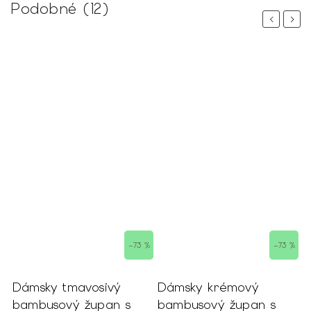
Podobné (12)
Previous
Next
–73 %
–73 %
–73
Dámsky krémový
Dámsky bledoružový
 s
bambusový župan s
bambusový župan s