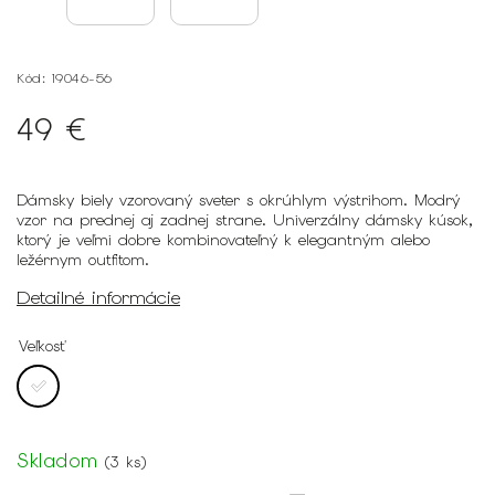
Kód:
19046-56
49 €
Dámsky biely vzorovaný sveter s okrúhlym výstrihom. Modrý
vzor na prednej aj zadnej strane.
Univerzálny dámsky kúsok,
ktorý je veľmi dobre kombinovateľný k elegantným alebo
ležérnym outfitom.
Detailné informácie
Veľkosť
Skladom
(
3 ks
)