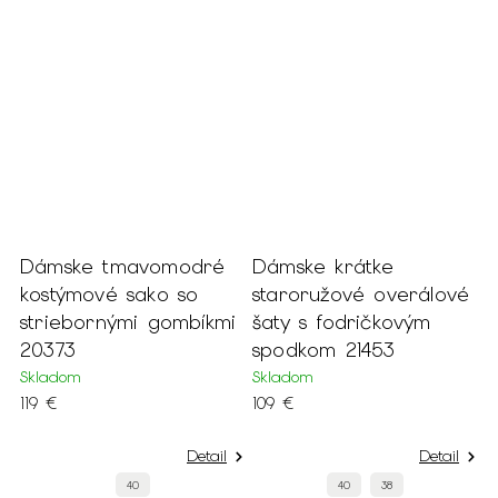
o
Dámske tmavomodré
Dámske krátke
D
kostýmové sako so
staroružové overálové
s
striebornými gombíkmi
šaty s fodričkovým
r
20373
spodkom 21453
S
1
Skladom
Skladom
119 €
109 €
Detail
Detail
40
40
38