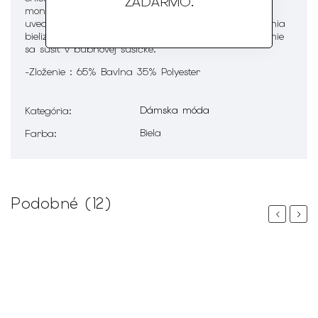
ZADARMO
.
monofluortrichlormetánom a všetkými rozpúšťadlami
uvedenými pod symbolom F. Zvyčajné postupy čistenia
bielizne sú bez obmedzenia. Normálny postup. Nesmie
sa sušiť v bubnovej sušičke.
-Zloženie : 65% Bavlna 35% Polyester
Dámska móda
Kategória
:
Biela
Farba
:
Podobné (12)
Previous
Next