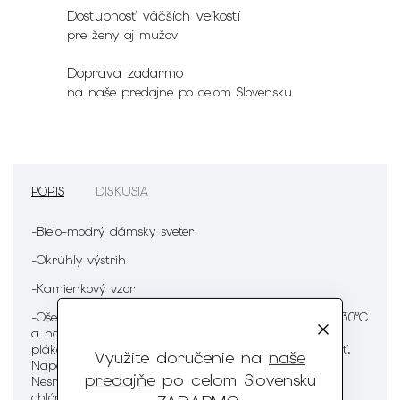
Dostupnosť väčších veľkostí
pre ženy aj mužov
Doprava zadarmo
na naše predajne po celom Slovensku
POPIS
DISKUSIA
-Bielo-modrý dámsky sveter
-Okrúhly výstrih
-Kamienkový vzor
-Ošetrenie :
Pranie v práčke pri maximálnej teplote 30°C
a normálnom mechanickom pôsobení. Normálne
plákanie a normálne odstreďovanie. Nesmie sa žehliť.
Využite doručenie na
naše
Naparovanie a spracovanie parou je neprípustné.
predajňe
po celom Slovensku
Nesmie sa bieliť prostriedkami, ktoré uvoľňujú
chlór. Môže sa chemicky čistiť tetrachlóretánom,