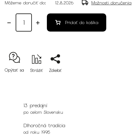
Môžeme doručiť do:
12.8.2026
Možnosti doručenia
Pridať do košíka
Opýtať sa
Strážiť
Zdieľať
13 predajní
po celom Slovensku
Dlhoročná tradícia
od roku 1995