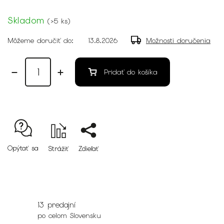
Skladom
(
>5 ks
)
Môžeme doručiť do:
13.8.2026
Možnosti doručenia
Pridať do košíka
Opýtať sa
Strážiť
Zdieľať
13 predajní
po celom Slovensku