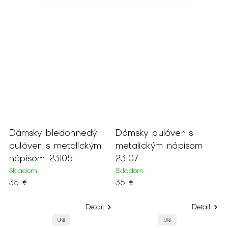
Dámsky bledohnedý
Dámsky pulóver s
D
pulóver s metalickým
metalickým nápisom
s
nápisom 23105
23107
2
Skladom
Skladom
S
35 €
35 €
3
Detail
Detail
UNI
UNI