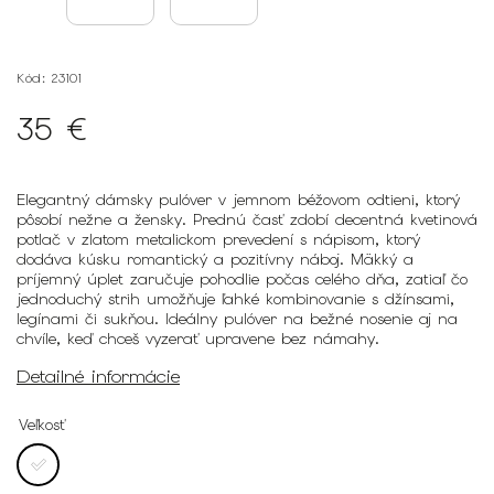
Kód:
23101
35 €
Elegantný dámsky pulóver v jemnom béžovom odtieni, ktorý
pôsobí nežne a žensky. Prednú časť zdobí decentná kvetinová
potlač v zlatom metalickom prevedení s nápisom, ktorý
dodáva kúsku romantický a pozitívny náboj. Mäkký a
príjemný úplet zaručuje pohodlie počas celého dňa, zatiaľ čo
jednoduchý strih umožňuje ľahké kombinovanie s džínsami,
legínami či sukňou. Ideálny pulóver na bežné nosenie aj na
chvíle, keď chceš vyzerať upravene bez námahy.
Detailné informácie
Veľkosť