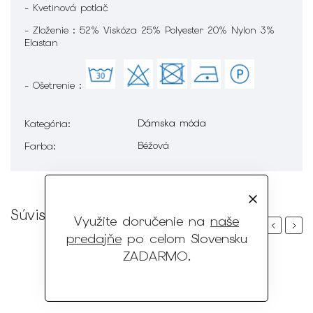
- Kvetinová potlač
- Zloženie : 52% Viskóza 25% Polyester 20% Nylon 3%
Elastan
- Ošetrenie :
Dámska móda
Kategória
:
Béžová
Farba
:
Súvisiaci tovar
Využite doručenie na
naše
Previous
Next
predajňe
po celom Slovensku
ZADARMO
.