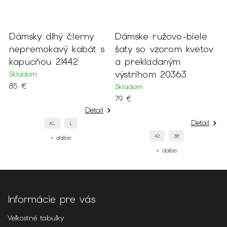
Dámsky dlhý čierny
Dámske ružovo-biele
D
nepremokavý kabát s
šaty so vzorom kvetov
r
kapucňou 21442
a prekladaným
f
výstrihom 20363
1
Skladom
85 €
Skladom
S
79 €
1
Detail
Detail
XL
L
42
38
+ ďalšie
+ ďalšie
Informácie pre vás
Veľkostné tabuľky