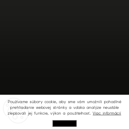
Používame súbory cookie, aby sme vám umožnili pohodlné
prehliadanie webovej stránky a vďaka analýze neustále
Sledovať na Instagrame
zlepšovali jej funkcie, výkon a použiteľnosť.
Viac informácií
Nastavenie