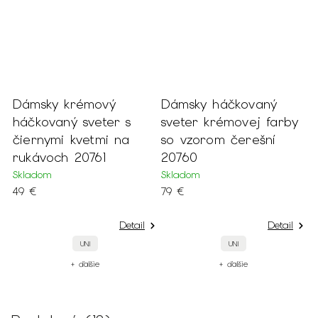
Dámsky krémový
Dámsky háčkovaný
háčkovaný sveter s
sveter krémovej farby
čiernymi kvetmi na
so vzorom čerešní
rukávoch 20761
20760
Skladom
Skladom
49 €
79 €
Detail
Detail
UNI
UNI
+ ďalšie
+ ďalšie