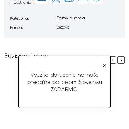
- Ošetrenie :
Dámska móda
Kategória
:
Béžová
Farba
:
Súvisiaci tovar
Previous
Next
Využite doručenie na
naše
predajňe
po celom Slovensku
ZADARMO
.