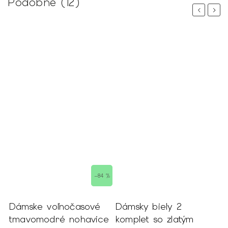
Podobné (12)
Previous
Next
–84 %
Dámske voľnočasové
Dámsky biely 2
D
m
tmavomodré nohavice
komplet so zlatým
k