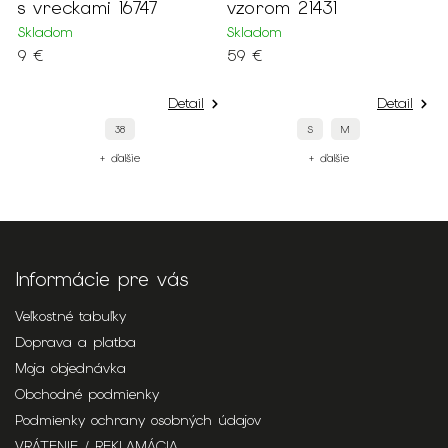
s vreckami 16747
vzorom 21431
h
o
Skladom
Skladom
9 €
59 €
S
1
Detail
Detail
38
S
M
+ ďalšie
+ ďalšie
Informácie pre vás
Veľkostné tabuľky
Doprava a platba
Moja objednávka
Obchodné podmienky
Podmienky ochrany osobných údajov
VRÁTENIE / REKLAMÁCIA