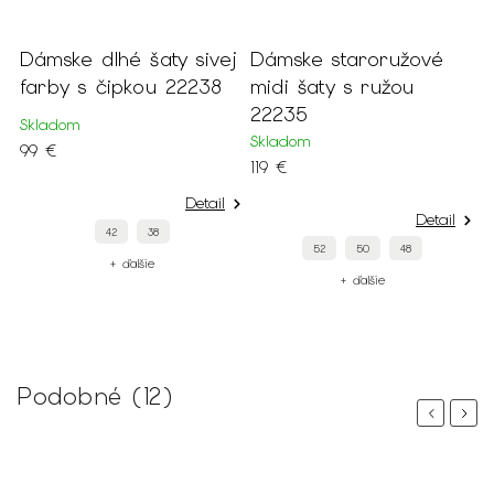
Dámske dlhé šaty sivej
Dámske staroružové
D
farby s čipkou 22238
midi šaty s ružou
s
m
22235
Skladom
S
Skladom
99 €
1
119 €
Detail
Detail
42
38
52
50
48
+ ďalšie
+ ďalšie
Podobné (12)
Previous
Next