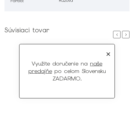
Ružová
Farba
:
Súvisiaci tovar
Previous
Next
Využite doručenie na
naše
predajňe
po celom Slovensku
ZADARMO
.