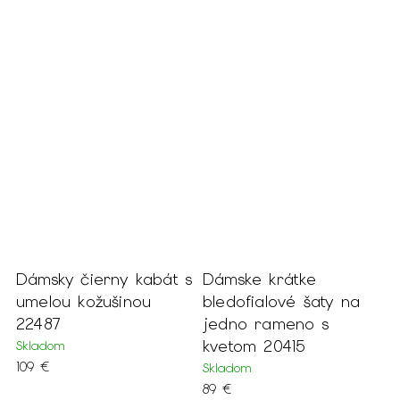
Dámsky čierny kabát s
Dámske krátke
D
j
umelou kožušinou
bledofialové šaty na
s
22487
jedno rameno s
f
kvetom 20415
Skladom
S
109 €
7
Skladom
89 €