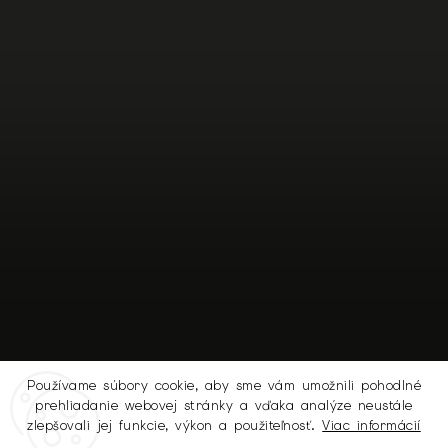
Používame súbory cookie, aby sme vám umožnili pohodlné
prehliadanie webovej stránky a vďaka analýze neustále
Sledovať na Instagrame
zlepšovali jej funkcie, výkon a použiteľnosť.
Viac informácií