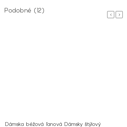
Podobné (12)
Previous
Next
Dámska béžová ľanová
Dámsky štýlový
D