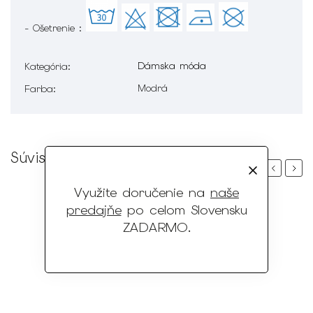
- Ošetrenie :
Dámska móda
Kategória
:
Modrá
Farba
:
Súvisiaci tovar
Previous
Next
Využite doručenie na
naše
predajňe
po celom Slovensku
ZADARMO
.