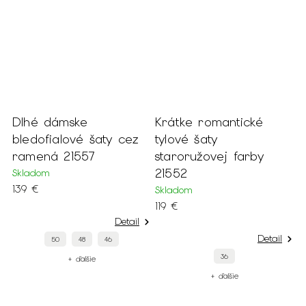
Dlhé dámske
Krátke romantické
D
bledofialové šaty cez
tylové šaty
t
ramená 21557
staroružovej farby
r
21552
2
Skladom
139 €
Skladom
S
119 €
1
Detail
Detail
50
48
46
36
+ ďalšie
+ ďalšie