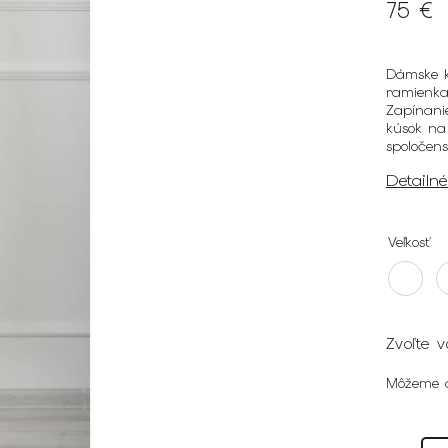
75 €
Dámske k
ramienka 
Zapínani
kúsok na
spoločens
Detailn
Veľkosť
Zvoľte v
Môžeme d