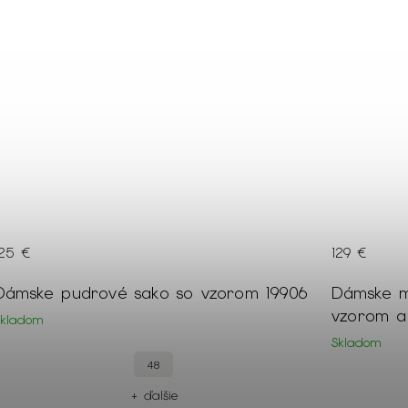
129 €
59 €
Dámske marhuľové krátke šaty so
Dámsky š
vzorom a mušelínom 21607
gombíkmi
Skladom
Skladom
54
52
50