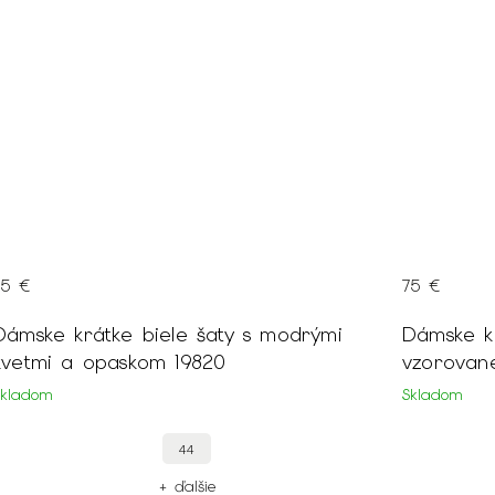
75 €
75 €
Dámske krátke biele šaty s modrými
Dámske k
kvetmi a opaskom 19820
vzorované
Skladom
Skladom
44
+ ďalšie