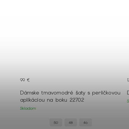
125 €
kovou
Dámske pudrové sako so vzorom 19906
Skladom
48
+ ďalšie