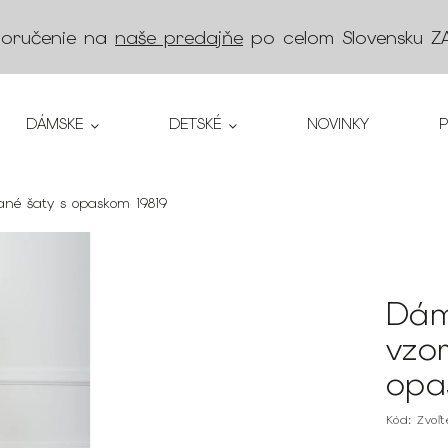
doručenie na
naše predajňe
po celom Slovensku
Z
DÁMSKE
DETSKÉ
NOVINKY
ané šaty s opaskom 19819
Dám
vzo
opa
Kód:
Zvoľ