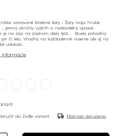
rátke vzorované farebné šaty . Šaty majú hrubé
, jemný okrúhly výstrih a nastaviteľný opasok.
e je na zips na zadnom diely šiat.
Skvelý pohodlný
 jar či leto. Vhodný na každodenné nosenie ale aj na
ké udalosti.
é informácie
ariant
oručiť do:
Zvoľte variant
Možnosti doručenia