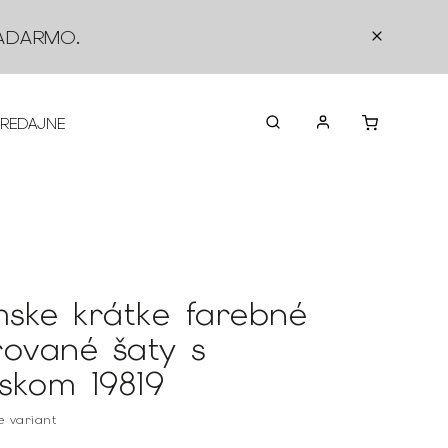
ADARMO
.
PREDAJNE
O NÁS
KONTAKTY
VRÁTEN
ske krátke farebné
rované šaty s
skom 19819
te variant