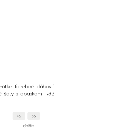
rátke farebné dúhové
 šaty s opaskom 19821
46
36
+ ďalšie