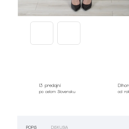
13 predajní
Dlhor
po celom Slovensku
od ro
POPIS
DISKUSIA