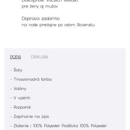
pre ženy aj mužov
Doprava zadarmo
na naše predajne po celom Slovensku
POPIS
DISKUSIA
- Šaty
- Tmavomodrá farba
- Volány
- V výstrih
- Rozparok
- Zapínanie na zips
- Zloženie : 100% Polyester Podšívka 100% Polyester