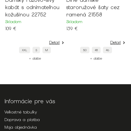
kabát s odnímateľnou
staroružové šaty cez
t
kožušinou 22752
ramená 21558
p
a
Skladom
Skladom
109 €
139 €
2
S
Detail
Detail
1
XXL
S
M
50
48
46
+ ďalšie
+ ďalšie
Informácie pre vás
Veľkostné tabuľky
Doprava a platba
Moja objednávka