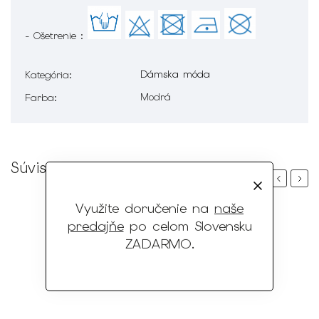
- Ošetrenie :
Dámska móda
Kategória
:
Modrá
Farba
:
Súvisiaci tovar
Previous
Next
Využite doručenie na
naše
predajňe
po celom Slovensku
ZADARMO
.