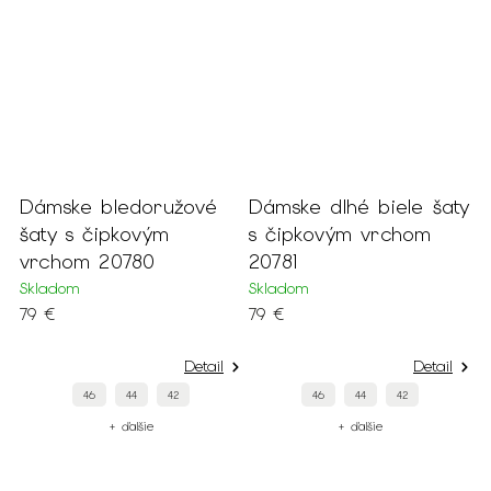
é
Dámske bledoružové
Dámske dlhé biele šaty
D
šaty s čipkovým
s čipkovým vrchom
t
vrchom 20780
20781
v
Skladom
Skladom
S
79 €
79 €
1
Detail
Detail
46
44
42
46
44
42
+ ďalšie
+ ďalšie