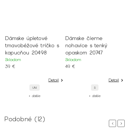
Dámske úpletové
Dámske čierne
D
tmavobéžové tričko s
nohavice s tenký
r
kapucňou 20498
opaskom 20747
2
Skladom
Skladom
S
39 €
49 €
2
Detail
Detail
UNI
S
+ ďalšie
+ ďalšie
Podobné (12)
Previous
Next