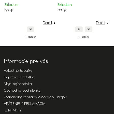
1
Skladom
Skladom
69 €
99 €
Detail
Detail
38
44
38
+ ďalšie
+ ďalšie
Informácie pre vás
Veľkostné tabuľky
Doprava a platba
Moja objednávka
Obchodné podmienky
Podmienky ochrany osobných údajov
VRÁTENIE / REKLAMÁCIA
KONTAKTY