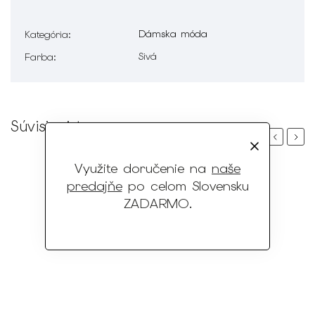
Dámska móda
Kategória
:
Sivá
Farba
:
Súvisiaci tovar
Previous
Next
Využite doručenie na
naše
predajňe
po celom Slovensku
ZADARMO
.