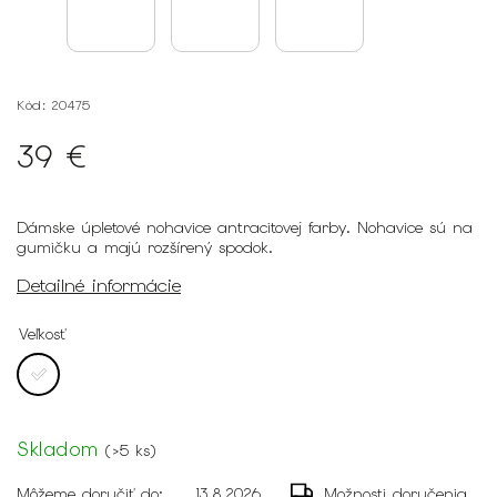
Kód:
20475
39 €
Dámske úpletové nohavice antracitovej farby. Nohavice sú na
gumičku a majú rozšírený spodok.
Detailné informácie
Veľkosť
Skladom
(
>5 ks
)
Môžeme doručiť do:
13.8.2026
Možnosti doručenia