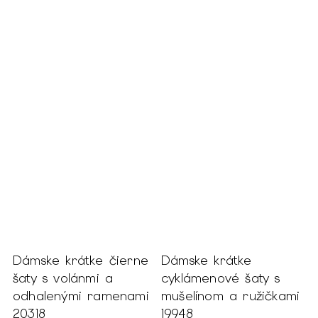
Dámske krátke čierne
Dámske krátke
D
šaty s volánmi a
cyklámenové šaty s
k
odhalenými ramenami
mušelínom a ružičkami
a
20318
19948
S