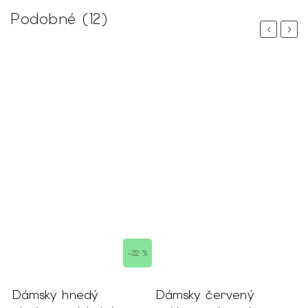
Podobné (12)
Previous
Next
–22 %
Dámsky hnedý
Dámsky červený
D