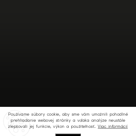
Používame súbory cookie, aby sme vám umožnili pohodlné
prehliadanie webovej stránky a vďaka analýze neustále
Sledovať na Instagrame
zlepšovali jej funkcie, výkon a použiteľnosť.
Viac informácií