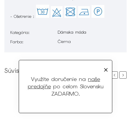
- Ošetrenie :
Dámska móda
Kategória
:
Čierna
Farba
:
Súvisiaci tovar
Previous
Next
Využite doručenie na
naše
predajňe
po celom Slovensku
ZADARMO
.