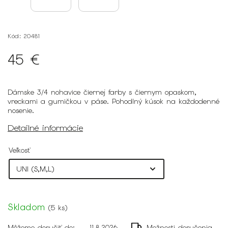
Kód:
20481
45 €
Dámske 3/4 nohavice čiernej farby s čiernym opaskom,
vreckami a gumičkou v páse. Pohodlný kúsok na každodenné
nosenie.
Detailné informácie
Veľkosť
Skladom
(
5 ks
)
Môžeme doručiť do:
11.8.2026
Možnosti doručenia