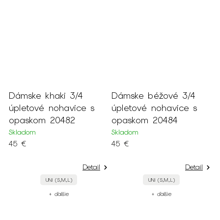
Dámske khaki 3/4
Dámske béžové 3/4
D
úpletové nohavice s
úpletové nohavice s
n
opaskom 20482
opaskom 20484
2
Skladom
Skladom
S
45 €
45 €
6
Detail
Detail
UNI (S,M,L)
UNI (S,M,L)
+ ďalšie
+ ďalšie