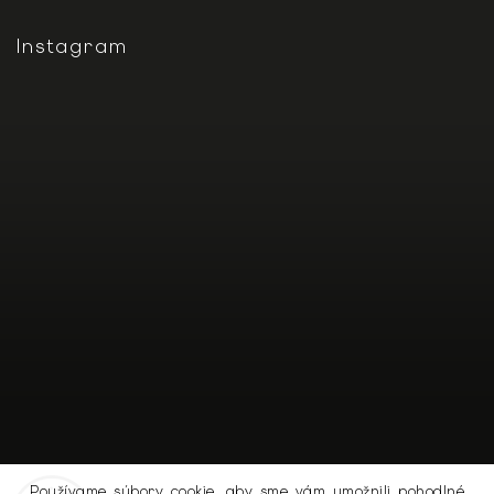
Instagram
Používame súbory cookie, aby sme vám umožnili pohodlné