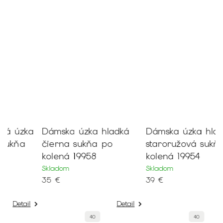
a
Dámska úzka hladká
Dámska úzka hladká
čierna sukňa po
staroružová sukňa po
kolená 19958
kolená 19954
Skladom
Skladom
35 €
39 €
Detail
Detail
40
40