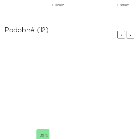
+ ďalšie
+ ďalšie
Podobné (12)
Previous
Next
 %