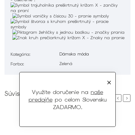
Dámska móda
Kategória
:
Zelená
Farba
:
Využite doručenie na
naše
Súvisiaci tovar
Previous
Next
predajňe
po celom Slovensku
ZADARMO
.