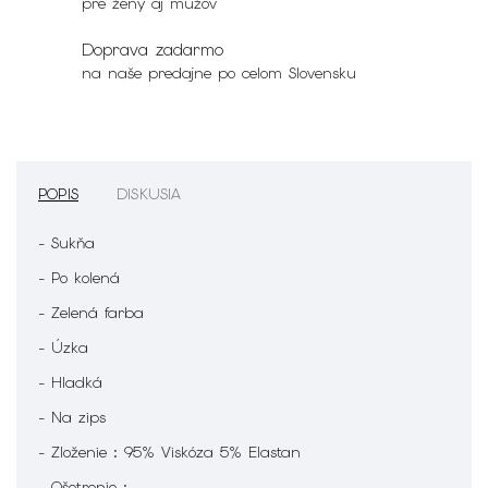
pre ženy aj mužov
Doprava zadarmo
na naše predajne po celom Slovensku
POPIS
DISKUSIA
- Sukňa
- Po kolená
- Zelená farba
- Úzka
- Hladká
- Na zips
- Zloženie : 95% Viskóza 5% Elastan
- Ošetrenie :