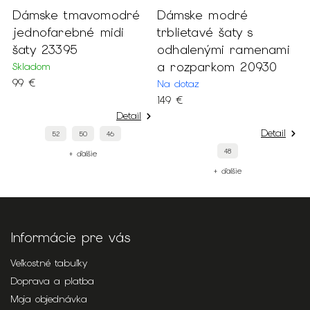
Dámske tmavomodré
Dámske modré
D
v
jednofarebné midi
trblietavé šaty s
š
šaty 23395
odhalenými ramenami
š
a rozparkom 20930
2
Skladom
99 €
Na dotaz
S
149 €
1
Detail
Detail
52
50
46
48
+ ďalšie
+ ďalšie
Informácie pre vás
Veľkostné tabuľky
Doprava a platba
Moja objednávka