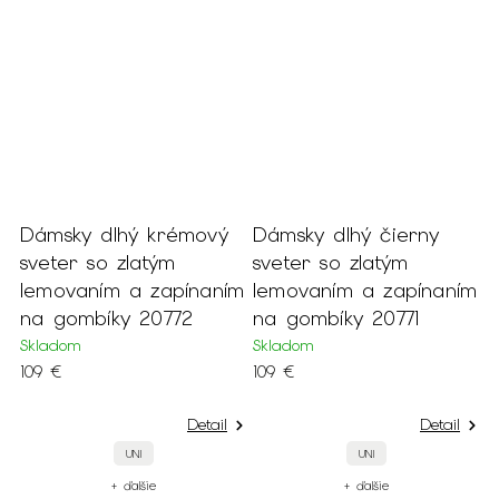
j
Dámsky dlhý krémový
Dámsky dlhý čierny
D
sveter so zlatým
sveter so zlatým
p
lemovaním a zapínaním
lemovaním a zapínaním
o
na gombíky 20772
na gombíky 20771
2
Skladom
Skladom
S
109 €
109 €
4
Detail
Detail
UNI
UNI
+ ďalšie
+ ďalšie