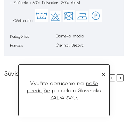
- Zloženie : 80% Polyester 20% Akryl
- Ošetrenie :
Dámska móda
Kategória
:
Čierna, Béžová
Farba
:
Súvisiaci tovar
Previous
Next
Využite doručenie na
naše
predajňe
po celom Slovensku
ZADARMO
.