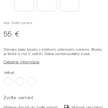
Kód:
Zvoľte variant
55 €
Dámska biela blúzka s krátkymi volánovými rukávmi. Blúzka
je ľahká a má V výstrih. Dobre kombinovateľný kúsok.
Detailné informácie
Veľkosť
Zvoľte variant
Môžeme doručiť do:
Zvoľte variant
Možnosti doručenia