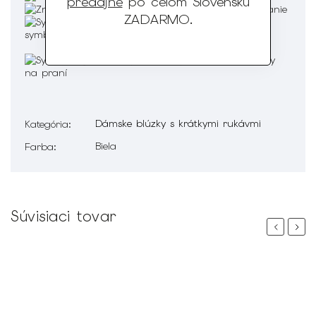
predajňe
po celom Slovensku
ZADARMO
.
Dámske blúzky s krátkymi rukávmi
Kategória
:
Biela
Farba
:
Súvisiaci tovar
Previous
Next