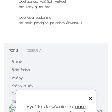
Dostupnosť väčších veľkostí
pre ženy aj mužov
Doprava zadarmo
na naše predajne po celom Slovensku
POPIS
DISKUSIA
- Blúzka
- Biela farba
- Volány
- Krátky rukáv
- Zloženie : 70% Polyester 30% Viskóza
- Ošetrenie :
Využite doručenie na
naše