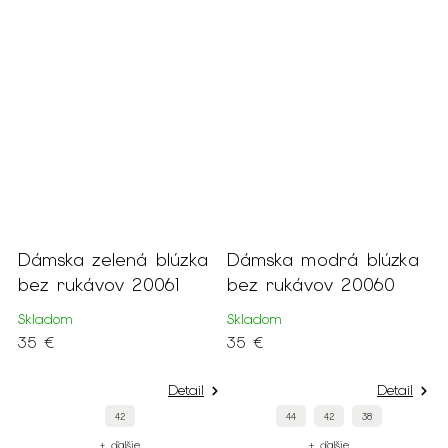
ka
Dámska modrá blúzka
Dámska hladká ružová
bez rukávov 20060
blúzka s krátkymi
volánovými rukávmi
Skladom
20062
35 €
Skladom
49 €
il
Detail
44
42
38
Detail
+ ďalšie