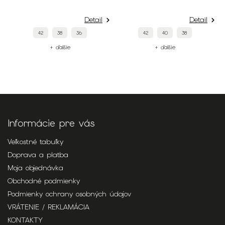
Detail
Detail
42
38
36
42
40
38
+ ďalšie
+ ďalšie
Informácie pre vás
Veľkostné tabuľky
Doprava a platba
Moja objednávka
Obchodné podmienky
Podmienky ochrany osobných údajov
VRÁTENIE / REKLAMÁCIA
KONTAKTY