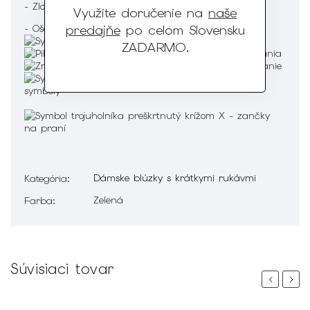
- Zloženie : 95% Polyester 5% Elastan
Využite doručenie na
naše
predajňe
po celom Slovensku
- Ošetrenie :
ZADARMO
.
Dámske blúzky s krátkymi rukávmi
Kategória
:
Zelená
Farba
:
Súvisiaci tovar
Previous
Next