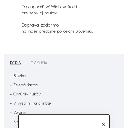
Dostupnosť väčších veľkostí
pre ženy aj mužov
Doprava zadarmo
na naše predajne po celom Slovensku
POPIS
DISKUSIA
- Blúzka
- Zelená farba
- Okrúhly rukáv
- V výstrih na chrbte
- Volány
- Krátky rukáv