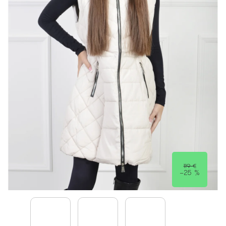
119 €
–25 %