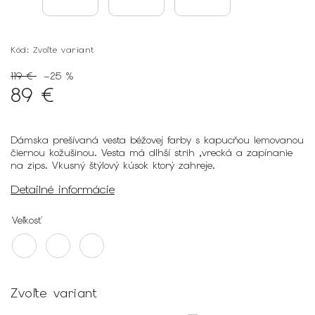
Kód:
Zvoľte variant
119 €
–25 %
89 €
Dámska prešívaná vesta béžovej farby s kapucňou lemovanou
čiernou kožušinou. Vesta má dlhší strih ,vrecká a zapínanie
na zips. Vkusný štýlový kúsok ktorý zahreje.
Detailné informácie
Veľkosť
Zvoľte variant