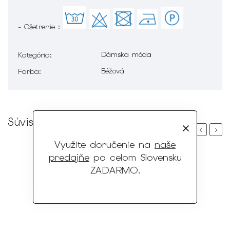
- Ošetrenie :
Dámska móda
Kategória
:
Béžová
Farba
:
Súvisiaci tovar
Previous
Next
Využite doručenie na
naše
predajňe
po celom Slovensku
ZADARMO
.