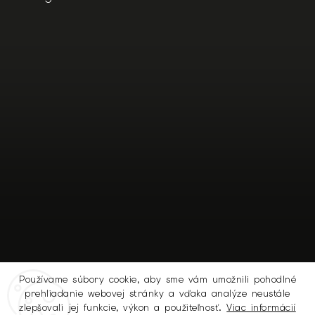
Používame súbory cookie, aby sme vám umožnili pohodlné
prehliadanie webovej stránky a vďaka analýze neustále
Sledovať na Instagrame
zlepšovali jej funkcie, výkon a použiteľnosť.
Viac informácií