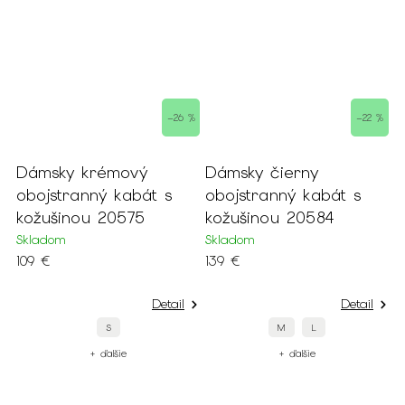
 %
–26 %
–22 %
Dámsky krémový
Dámsky čierny
D
obojstranný kabát s
obojstranný kabát s
p
kožušinou 20575
kožušinou 20584
k
Skladom
Skladom
S
109 €
139 €
8
Detail
Detail
S
M
L
+ ďalšie
+ ďalšie