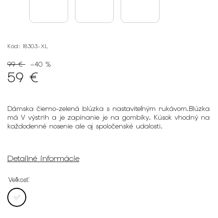
Kód:
18303-XL
99 €
–40 %
59 €
Dámska čierno-zelená blúzka s nastaviteľným rukávom.Blúzka
má V výstrih a je zapínanie je na gombíky. Kúsok vhodný na
každodenné nosenie ale aj spoločenské udalosti.
Detailné informácie
Veľkosť