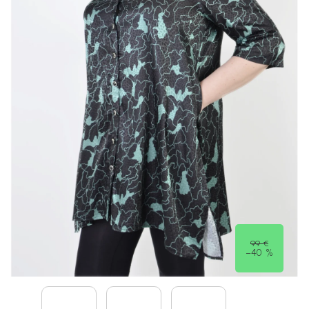
99 €
–40 %