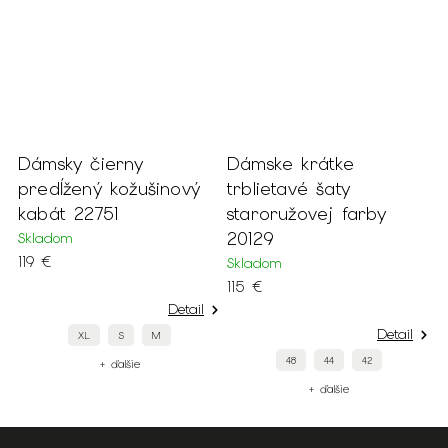
msky čierny
Dámske krátke
Dámske
dĺžený kožušinový
trblietavé šaty
šaty s
át 22751
staroružovej farby
odhal
20129
20318
adom
€
Skladom
Skladom
115 €
69 €
Detail
Detail
XL
S
M
48
44
42
+ ďalšie
+ ďalšie