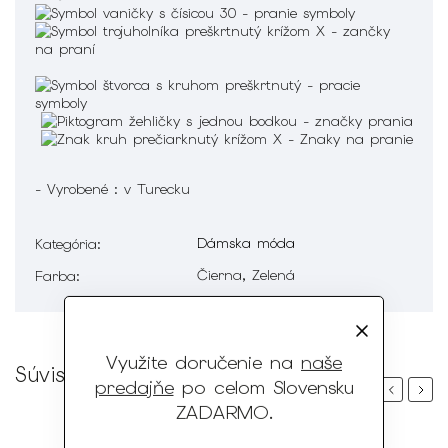
- Vyrobené : v Turecku
Dámska móda
Kategória
:
Čierna, Zelená
Farba
:
Využite doručenie na
naše
Súvisiaci tovar
predajňe
po celom Slovensku
Previous
Next
ZADARMO
.