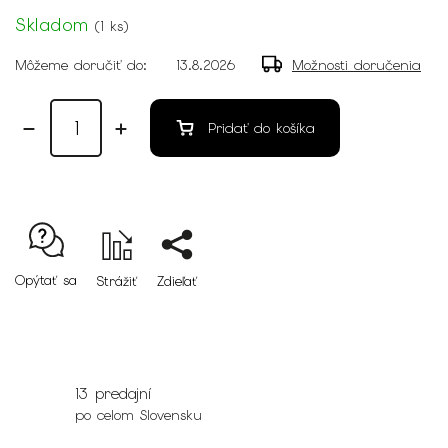
Skladom
(
1 ks
)
Môžeme doručiť do:
13.8.2026
Možnosti doručenia
Pridať do košíka
Opýtať sa
Strážiť
Zdieľať
13 predajní
po celom Slovensku