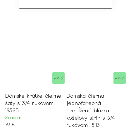
–33 %
–33 %
ke čierne
Dámska čierna
Set prívesok a
ukávom
jednofarebná
náušnice 14264
predĺžená blúzka
Na dotaz
košeľový strih s 3/4
10 €
rukávom 18113