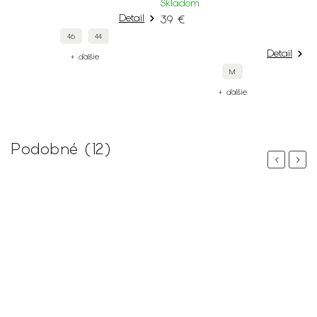
Skladom
Detail
39 €
UNI
44
+ ďalšie
Detail
ie
M
+ ďalšie
Podobné (12)
Previous
Next