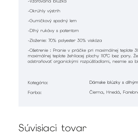
-Vzorovaná blúzka
-Okrúhly výstrih
-Gumičkový spodný lem
-Dlhý rukávy s patentom
-Zloženie: 70% polyester 30% viskóza
-Ošetrenie :
Pranie v práčke pri maximálnej teplote
maximálnej teplote žehliacej plochy 110°C bez pary. 
odstraňovať organickými rozpúšťadlami, nesmie sa biel
Dámske blúzky s dlhým
Kategória
:
Čierna, Hnedá, Fareb
Farba
:
Súvisiaci tovar