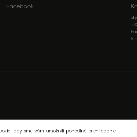
Facebook
K
ob
+4
Fa
In
okie, aby sme vám umožnili pohodlné prehliadanie