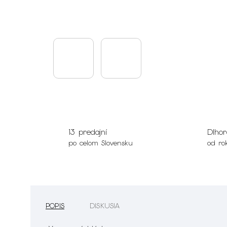
13 predajní
Dlhor
po celom Slovensku
od ro
POPIS
DISKUSIA