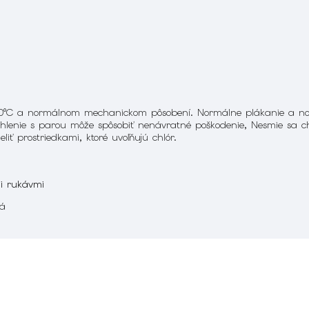
 30°C a normálnom mechanickom pôsobení. Normálne plákanie a nor
Žehlenie s parou môže spôsobiť nenávratné poškodenie, Nesmie sa c
iť prostriedkami, ktoré uvoľňujú chlór.
i rukávmi
ná