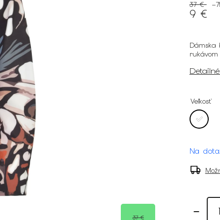
37 €
–7
9 €
Dámska b
rukávom
Detailn
Veľkosť
Na dota
Možn
37 €