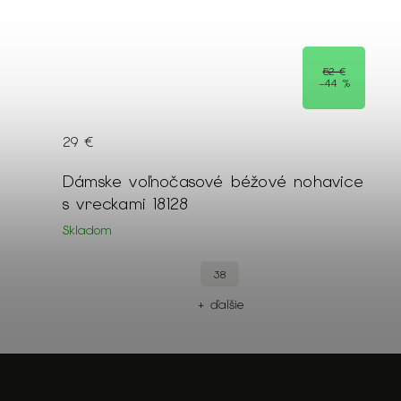
52 €
–44 %
29 €
Dámske voľnočasové béžové nohavice
s vreckami 18128
Skladom
38
+ ďalšie