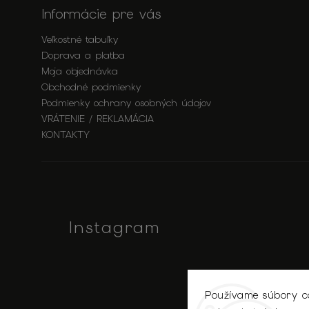
Informácie pre vás
Veľkostné tabuľky
Doprava a platba
Moja objednávka
Obchodné podmienky
Podmienky ochrany osobných údajov
VRÁTENIE / REKLAMÁCIA
KONTAKTY
Instagram
Používame súbory co