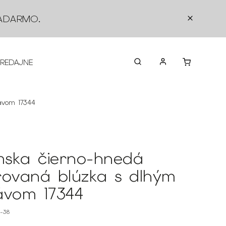
ADARMO
.
PREDAJNE
O NÁS
KONTAKTY
VRÁTEN
ávom 17344
ska čierno-hnedá
rovaná blúzka s dlhým
ávom 17344
4-38