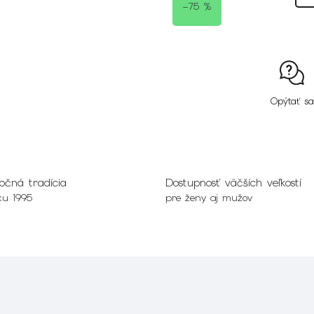
–75 %
Opýtať sa
očná tradícia
Dostupnosť väčších veľkostí
ku 1995
pre ženy aj mužov