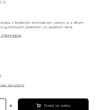
5 %
lúzka v farebným kontrastným vzorom a s dlhým
 a gumičkovým patentom na spodnom leme.
é informácie
z
osti doručenia
Pridať do košíka