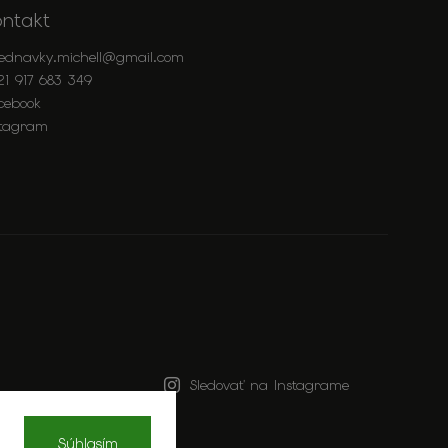
ontakt
jednavky.michell
@
gmail.com
21 917 683 349
cebook
stagram
Sledovať na Instagrame
Súhlasím