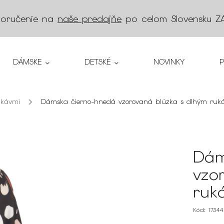
doručenie na
naše predajňe
po celom Slovensku
Z
DÁMSKE
DETSKÉ
NOVINKY
ukávmi
/
Dámska čierno-hnedá vzorovaná blúzka s dlhým ruk
Dám
vzo
ruk
Kód:
1734