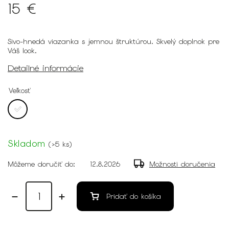
15 €
Sivo-hnedá viazanka s jemnou štruktúrou. Skvelý doplnok pre
Váš look.
Detailné informácie
Veľkosť
Skladom
(
>5 ks
)
Môžeme doručiť do:
12.8.2026
Možnosti doručenia
Pridať do košíka