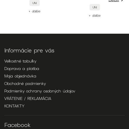
NI
UNI
UNI
lšie
+ ďalšie
+ ďalšie
Informácie pre vás
Veľkostné tabuľky
Doprava a platba
Moja objednávka
Obchodné podmienky
Podmienky ochrany osobných údajov
VRÁTENIE / REKLAMÁCIA
KONTAKTY
Facebook