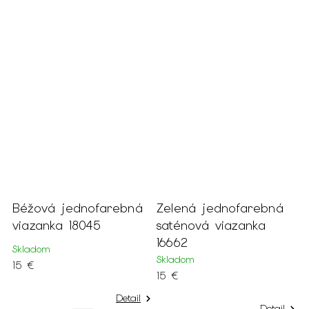
nofarebná
Zelená jednofarebná
Zlatá jednofar
045
saténová viazanka
saténová viaza
16662
18684
Skladom
Skladom
15 €
15 €
Detail
Detail