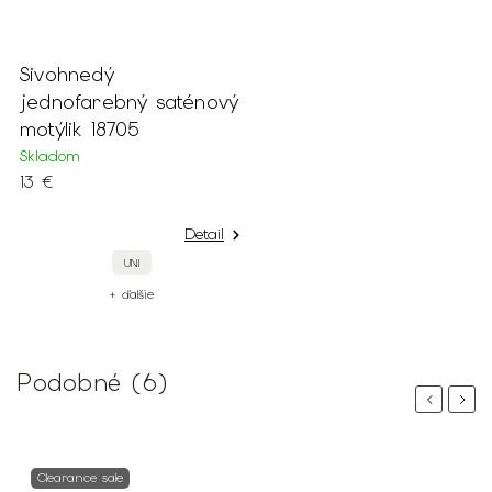
Sivohnedý
jednofarebný saténový
motýlik 18705
Skladom
13 €
Detail
UNI
+ ďalšie
Podobné (6)
Previous
Next