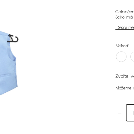
Chlapčen
Sako má 
Detailn
Veľkosť
Zvoľte v
Môžeme d