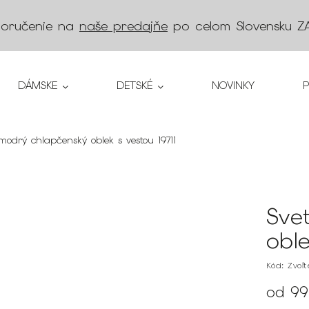
doručenie na
naše predajňe
po celom Slovensku
Z
DÁMSKE
DETSKÉ
NOVINKY
omodrý chlapčenský oblek s vestou 19711
Sve
oble
Kód:
Zvoľ
od
99