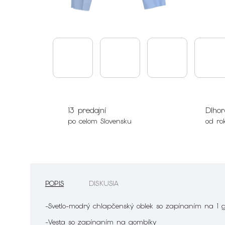
13 predajní
Dlhor
po celom Slovensku
od ro
POPIS
DISKUSIA
-Svetlo-modrý chlapčenský oblek so zapínaním na 1 
-Vesta so zapínaním na gombíky