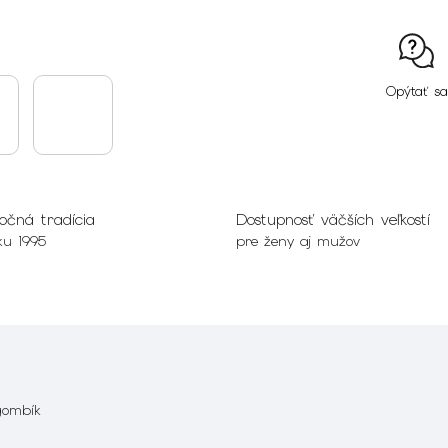
Opýtať sa
očná tradícia
Dostupnosť väčších veľkostí
ku 1995
pre ženy aj mužov
gombík