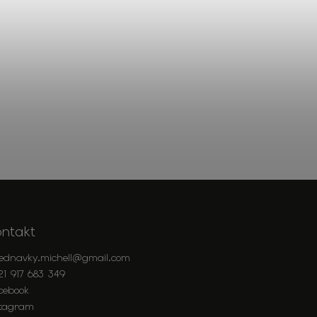
ontakt
jednavky.michell
@
gmail.com
21 917 683 349
cebook
stagram