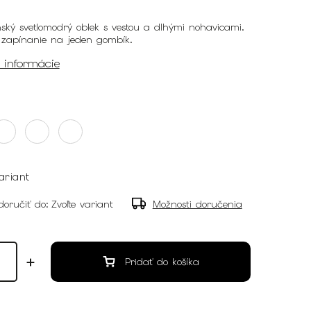
ský svetlomodrý oblek s vestou a dlhými nohavicami.
zapínanie na jeden gombík.
é informácie
ariant
oručiť do:
Zvoľte variant
Možnosti doručenia
Pridať do košíka