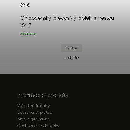
89 €
Chlapčenský bledosivý oblek s vestou
18417
Skladom
7 rokov
+ ďalšie
Informácie pre vás
Veľkostné tabuľky
Doprava a platba
Moja objednávka
Obchodné podmienky