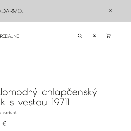
ADARMO
.
PREDAJNE
O NÁS
KONTAKTY
VRÁTEN
tlomodrý chlapčenský
k s vestou 19711
te variant
 €