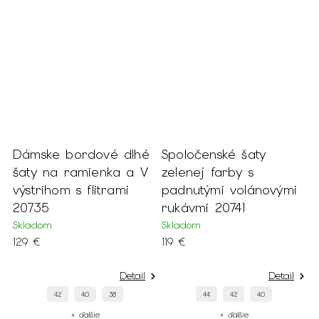
Dámske bordové dlhé
Spoločenské šaty
a
šaty na ramienka a V
zelenej farby s
mi
výstrihom s flitrami
padnutými volánovými
20735
rukávmi 20741
Skladom
Skladom
129 €
119 €
Detail
Detail
42
40
38
44
42
40
+ ďalšie
+ ďalšie