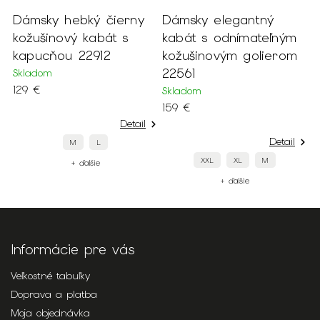
o
Dámsky hebký čierny
Dámsky elegantný
D
i
kožušinový kabát s
kabát s odnímateľným
t
kapucňou 22912
kožušinovým golierom
s
22561
Skladom
S
129 €
9
Skladom
159 €
Detail
Detail
M
L
XXL
XL
M
+ ďalšie
+ ďalšie
Informácie pre vás
Veľkostné tabuľky
Doprava a platba
Moja objednávka