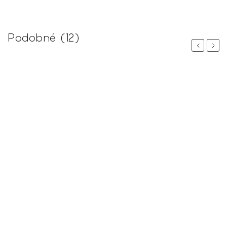
Podobné (12)
Previous
Next
 %