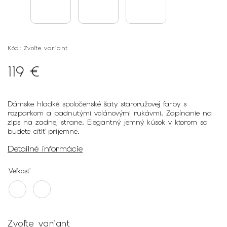
Kód:
Zvoľte variant
119 €
Dámske hladké spoločenské šaty staroružovej farby s
rozparkom a padnutými volánovými rukávmi. Zapínanie na
zips na zadnej strane. Elegantný jemný kúsok v ktorom sa
budete cítiť príjemne.
Detailné informácie
Veľkosť
Zvoľte variant