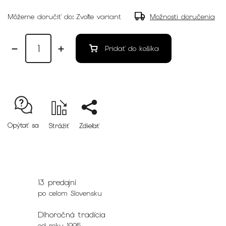
Môžeme doručiť do:
Zvoľte variant
Možnosti doručenia
Pridať do košíka
Opýtať sa
Strážiť
Zdieľať
13 predajní
po celom Slovensku
Dlhoročná tradícia
od roku 1995