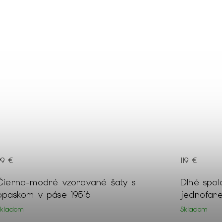
19 €
149 €
lhé spoločenské lesklé bordové
Dámske b
jednofarebné šaty 19006
opaskom 2
Skladom
Skladom