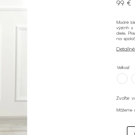
99 €
Modré bl
výstrih 
diele. Pl
na spoloč
Detailn
Veľkosť
Zvoľte v
Môžeme d