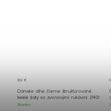
99 €
1
Čierno-modré vzorované šaty s
D
1401
opaskom v páse 19516
Skladom