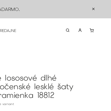
ADARMO
.
PREDAJNE
O NÁS
KONTAKTY
VRÁTEN
é lososové dlhé
ločenské lesklé šaty
ramienka 18812
te variant