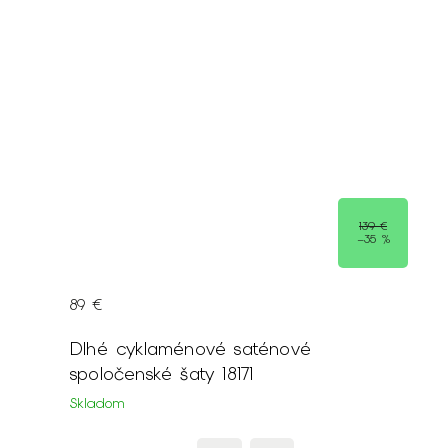
139 €
–35 %
89 €
Dlhé cyklaménové saténové
spoločenské šaty 18171
Skladom