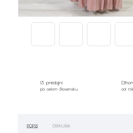
13 predajní
Dlhor
po celom Slovensku
od ro
POPIS
DISKUSIA