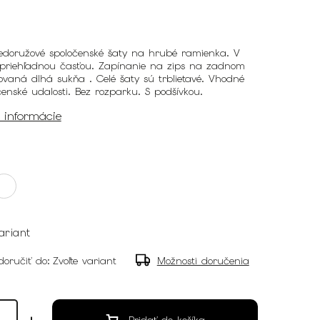
edoružové spoločenské šaty na hrubé ramienka. V
s priehľadnou časťou. Zapínanie na zips na zadnom
isovaná dlhá sukňa . Celé šaty sú trblietavé. Vhodné
enské udalosti. Bez rozparku. S podšívkou.
é informácie
ariant
oručiť do:
Zvoľte variant
Možnosti doručenia