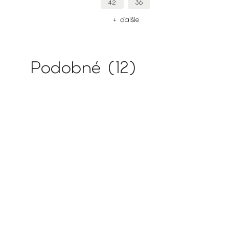
42
36
+ ďalšie
Podobné (12)