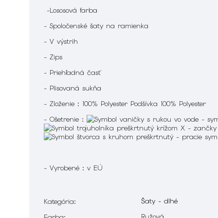
-
Lososová farba
- Spoločenské šaty na ramienka
- V výstrih
- Zips
- Priehľadná časť
- Plisovaná sukňa
- Zloženie : 100% Polyester Podšívka 100% Polyester
- Ošetrenie :
- Vyrobené : v EÚ
Šaty - dlhé
Kategória
:
Ružová
Farba
: