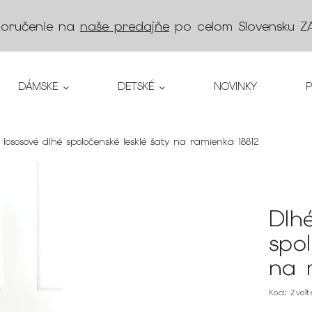
doručenie na
naše predajňe
po celom Slovensku
Z
DÁMSKE
DETSKÉ
NOVINKY
 lososové dlhé spoločenské lesklé šaty na ramienka 18812
Dlh
spo
na 
Kód:
Zvoľ