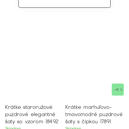
–48 %
Krátke staroružové
Krátke marhuľovo-
puzdrové elegantné
tmavomodré puzdrové
šaty so vzorom 18492
šaty s čipkou 17891
Skladom
Skladom