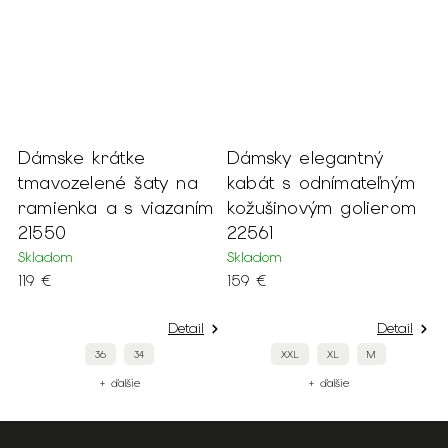
é
Dámske krátke
Dámsky elegantný
D
v
tmavozelené šaty na
kabát s odnímateľným
p
ramienka a s viazaním
kožušinovým golierom
š
21550
22561
2
Skladom
Skladom
S
119 €
159 €
8
Detail
Detail
36
34
XXL
XL
M
+ ďalšie
+ ďalšie