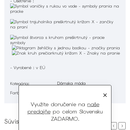
- Ošetrenie :
- Vyrobené : v EÚ
Dámska móda
Kategória
:
Béžová
Farba
:
Využite doručenie na
naše
predajňe
po celom Slovensku
ZADARMO
.
Súvisiaci tovar
Previous
Next