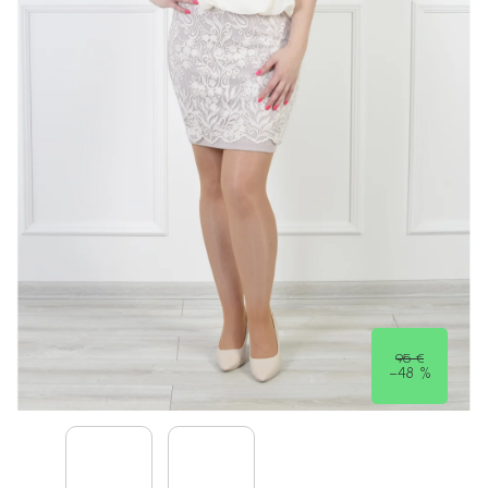
95 €
–48 %