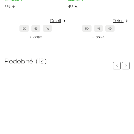
99 €
49 €
Detail
Detail
50
48
46
50
48
46
+ ďalšie
+ ďalšie
Podobné (12)
Previous
Next