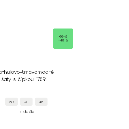
95 €
–48 %
arhuľovo-tmavomodré
šaty s čipkou 17891
50
48
46
+ ďalšie