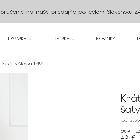
doručenie na
naše predajňe
po celom Slovensku
Z
DÁMSKE
DETSKÉ
NOVINKY
itroit s čipkou 17894
Krá
šaty
Kód:
Zvoľ
95 €
–
49 €