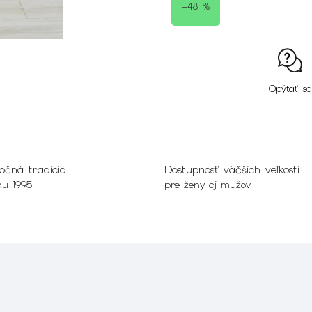
–48 %
Opýtať sa
očná tradícia
Dostupnosť väčších veľkostí
ku 1995
pre ženy aj mužov