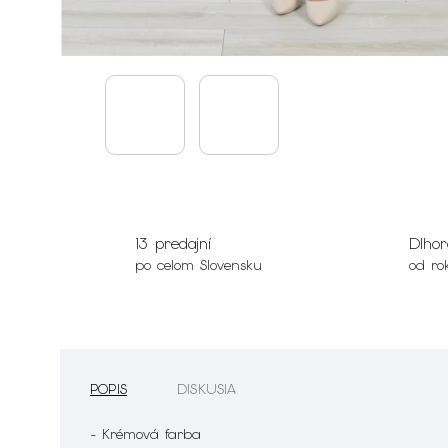
13 predajní
Dlhor
po celom Slovensku
od ro
POPIS
DISKUSIA
- Krémová farba