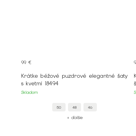
99 €
Krátke béžové puzdrové elegantné šaty
s kvetmi 18494
Skladom
50
48
46
+ ďalšie