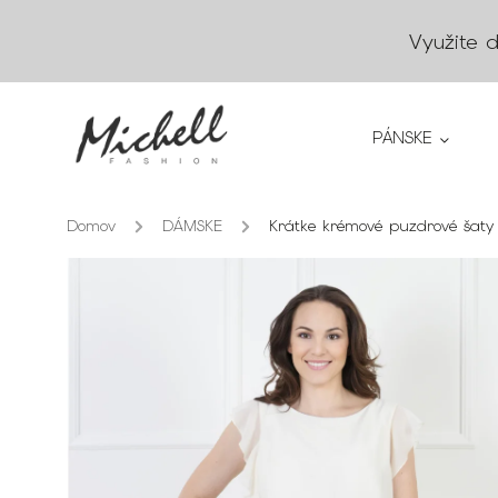
Využite 
PÁNSKE
Domov
/
DÁMSKE
/
Krátke krémové puzdrové šaty D