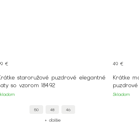
99 €
49 €
Krátke staroružové puzdrové elegantné
Krátke m
šaty so vzorom 18492
puzdrové 
Skladom
Skladom
50
48
46
+ ďalšie