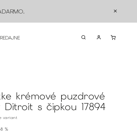
ADARMO
.
PREDAJNE
O NÁS
KONTAKTY
VRÁTEN
tke krémové puzdrové
 Ditroit s čipkou 17894
te variant
48 %