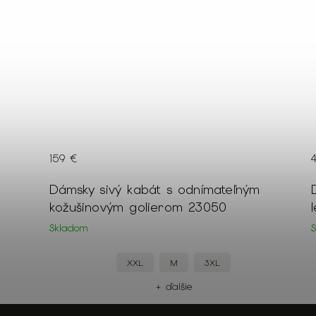
42 €
Dámsky čierny pulóver so strieborným
leskom 22249
Skladom
XXL
XL
M
+ ďalšie