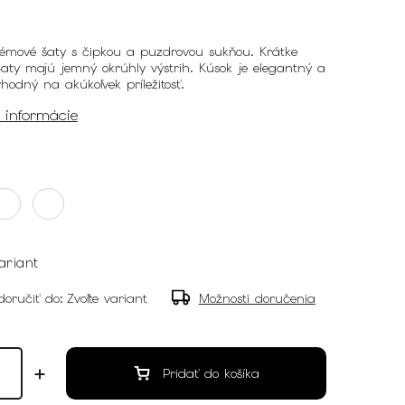
rémové šaty s čipkou a puzdrovou sukňou. Krátke
aty majú jemný okrúhly výstrih. Kúsok je elegantný a
vhodný na akúkoľvek príležitosť.
é informácie
ariant
oručiť do:
Zvoľte variant
Možnosti doručenia
Pridať do košíka