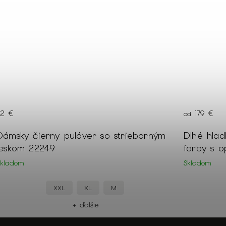
179 €
59 €
od
Dlhé hladké dámske šaty kapučínovej
Dámsky či
farby s opaskom 21400
rukávmi 
Skladom
Skladom
54
52
50
+ ďalšie