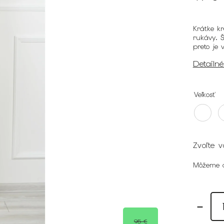
Krátke k
rukávy. Š
preto je 
Detailn
Veľkosť
Zvoľte v
Môžeme d
95 €