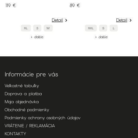
89 €
139 €
Detail
Detail
Deta
XXL
S
L
56
52
50
+ ďalšie
+ ďalšie
Informácie pre vás
Veľkostné tabuľky
Doprava a platba
Moja objednávka
Obchodné podmienky
Podmienky ochrany osobných údajov
VRÁTENIE / REKLAMÁCIA
KONTAKTY