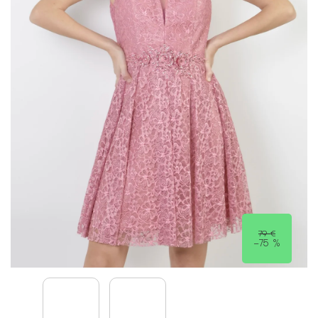
79 €
–75 %