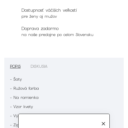
Dostupnosť väčších veľkostí
pre ženy aj mužov
Doprava zadarmo
na naše predajne po celom Slovensku
POPIS
DISKUSIA
- Šaty
- Ružová farba
- Na ramienka
- Vzor kvety
- Výstrih
- Zips