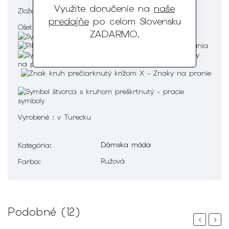
Využite doručenie na
naše
Zloženie : 100% Polyester Podšívka 100% Polyester
predajňe
po celom Slovensku
Ošetrenie :
ZADARMO
.
Vyrobené : v Turecku
Dámska móda
Kategória
:
Ružová
Farba
:
Podobné (12)
Previous
Next