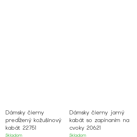
Dámsky čierny jarný
Dámske parížske
nový
kabát so zapínaním na
modré šaty s
cvoky 20621
mušelínom 22707
Skladom
Skladom