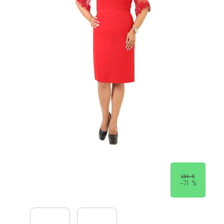
139 €
–71 %