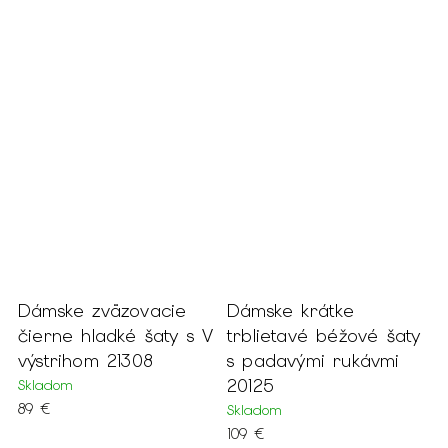
Dámske zväzovacie
Dámske krátke
D
é
čierne hladké šaty s V
trblietavé béžové šaty
š
výstrihom 21308
s padavými rukávmi
a
20125
2
Skladom
89 €
Skladom
S
109 €
9