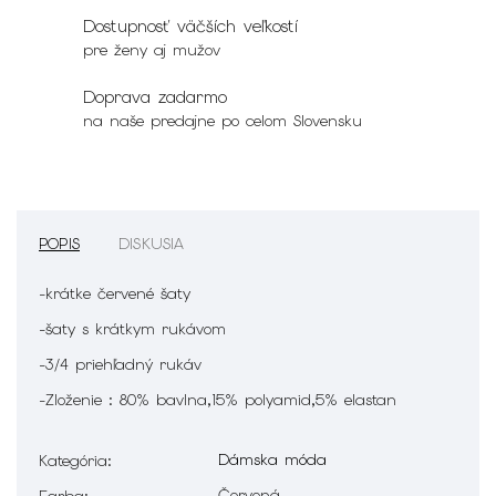
Dostupnosť väčších veľkostí
pre ženy aj mužov
Doprava zadarmo
na naše predajne po celom Slovensku
POPIS
DISKUSIA
-krátke červené šaty
-šaty s krátkym rukávom
-3/4 priehľadný rukáv
-Zloženie : 80% bavlna,15% polyamid,5% elastan
Dámska móda
Kategória
:
Červená
Farba
: