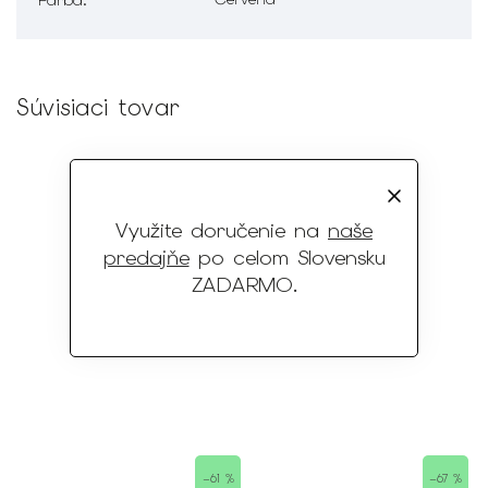
Súvisiaci tovar
Využite doručenie na
naše
predajňe
po celom Slovensku
ZADARMO
.
–61 %
–67 %