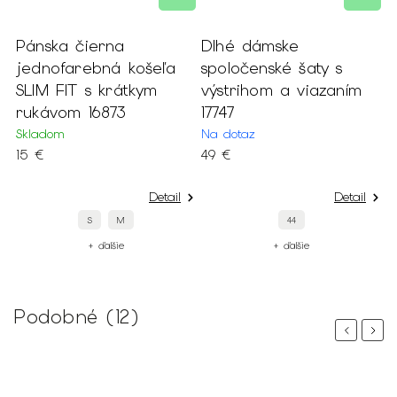
Pánska čierna
Dlhé dámske
jednofarebná košeľa
spoločenské šaty s
SLIM FIT s krátkym
výstrihom a viazaním
rukávom 16873
17747
Skladom
Na dotaz
15 €
49 €
Detail
Detail
S
M
44
+ ďalšie
+ ďalšie
Podobné (12)
Previous
Next