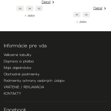
Detail
Detail
46
44
42
44
42
+ ďalšie
+ ďalšie
Informácie pre vás
Veľkostné tabuľky
Doprava a platba
Moja objednávka
Obchodné podmienky
Podmienky ochrany osobných údajov
VRÁTENIE / REKLAMÁCIA
KONTAKTY
Facebook