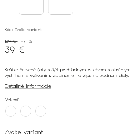
Kód:
Zvoľte variant
139 €
–71 %
39 €
Krátke červené šaty s 3/4 priehľadným rukávom s okrúhlym
výstrihom s vyšívaním. Zapínanie na zips na zadnom diely.
Detailné informácie
Veľkosť
Zvoľte variant