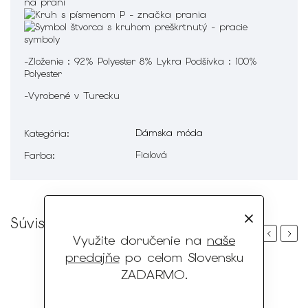
-Zloženie : 92% Polyester 8% Lykra Podšívka : 100%
Polyester
-Vyrobené v Turecku
Dámska móda
Kategória
:
Fialová
Farba
:
Súvisiaci tovar
Previous
Next
Využite doručenie na
naše
predajňe
po celom Slovensku
ZADARMO
.