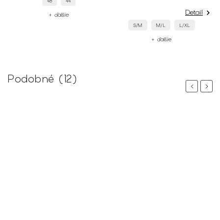
48
44
Detail
+ ďalšie
S/M
M/L
L/XL
+ ďalšie
Podobné (12)
Previous
Next