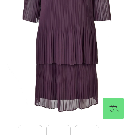
119 €
–67 %