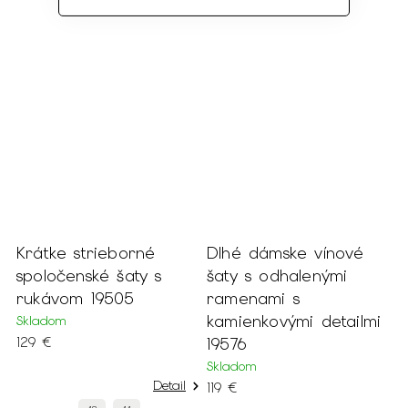
%
Krátke strieborné
Dlhé dámske vínové
y
spoločenské šaty s
šaty s odhalenými
rukávom 19505
ramenami s
kamienkovými detailmi
Skladom
129 €
19576
Skladom
Detail
119 €