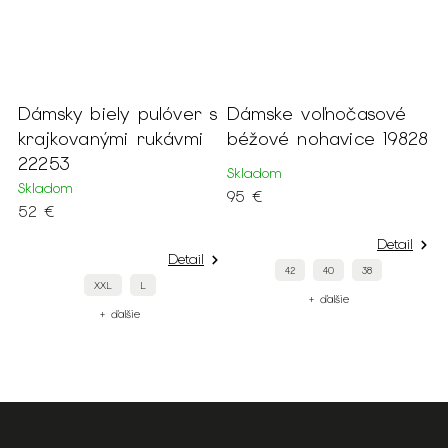
r s
Dámske voľnočasové
Dámsky štýlový
mi
béžové nohavice 19828
staroružový overal na
ramienka 21645
Skladom
Skladom
95 €
139 €
Detail
il
Detail
42
40
38
44
42
38
+ ďalšie
+ ďalšie