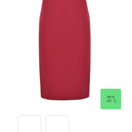
89 €
–89 %