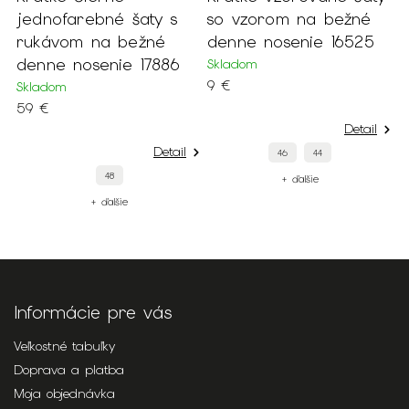
jednofarebné šaty s
so vzorom na bežné
p
rukávom na bežné
denne nosenie 16525
r
denne nosenie 17886
n
Skladom
9 €
Skladom
S
59 €
2
Detail
Detail
46
44
48
+ ďalšie
+ ďalšie
Informácie pre vás
Veľkostné tabuľky
Doprava a platba
Moja objednávka