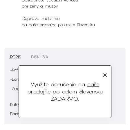
pre ženy aj mužov
Doprava zadarmo
na naše predajne po celom Slovensku
POPIS
DISKUSIA
-Krátke jednoduché šaty
-Bordová trendy farba
Využite doručenie na
naše
-Zapínanie na zips na zadnej strane
predajňe
po celom Slovensku
ZADARMO
.
Šaty - krátke
Kategória
:
Červená
Farba
: