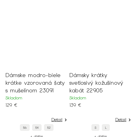
Dámske modro-biele
Dámsky krátky
D
a
krátke vzorovaná šaty
svetlosivý kožušinový
s
s mušelínom 23091
kabát 22905
2
Skladom
Skladom
S
129 €
139 €
5
Detail
Detail
56
54
52
S
L
+ ďalšie
+ ďalšie