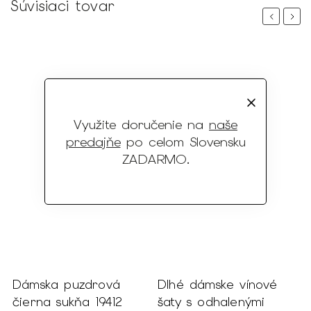
Súvisiaci tovar
Previous
Next
Využite doručenie na
naše
predajňe
po celom Slovensku
ZADARMO
.
ik
Dámska puzdrová
Dlhé dámske vínové
čierna sukňa 19412
šaty s odhalenými