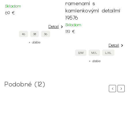
ramenami s
Skladom
kamienkovými detailmi
69 €
19576
Skladom
Detail
119 €
46
38
36
+ ďalšie
Detail
S/M
M/L
L/XL
+ ďalšie
Podobné (12)
Previous
Next