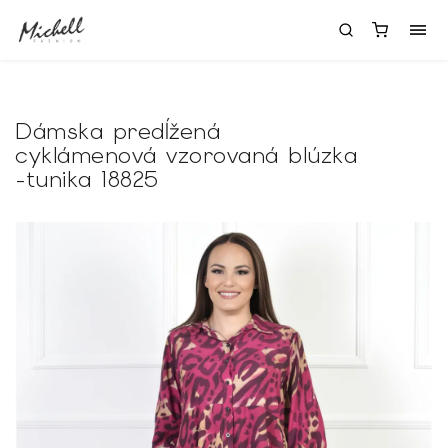
Dámska predĺžená
cyklámenová vzorovaná blúzka
-tunika 18825