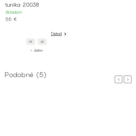
tunika 20038
Skladom
55 €
Detail
44
42
+ ďalšie
Podobné (5)
Previous
Next