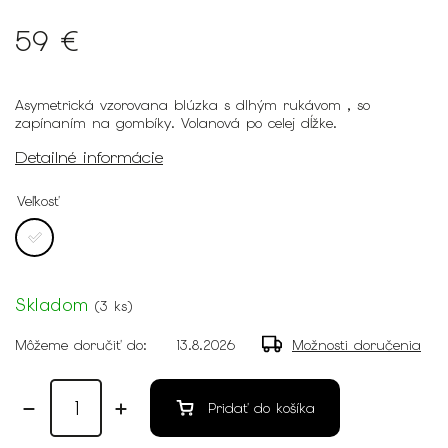
59 €
Asymetrická vzorovana blúzka s dlhým rukávom , so
zapínaním na gombíky. Volanová po celej dĺžke.
Detailné informácie
Veľkosť
Skladom
(
3 ks
)
Môžeme doručiť do:
13.8.2026
Možnosti doručenia
Pridať do košíka