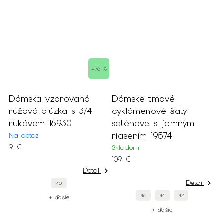
–76 %
a
Dámska vzorovaná
Dámske tmavé
D
ružová blúzka s 3/4
cyklámenové šaty
s
rukávom 16930
saténové s jemným
j
riasením 19574
Na dotaz
S
9 €
1
Skladom
109 €
Detail
Detail
40
46
44
42
+ ďalšie
+ ďalšie